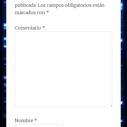
k
p
r
publicada.
Los campos obligatorios están
LECTORES
marcados con
*
Comentario
*
Nombre
*