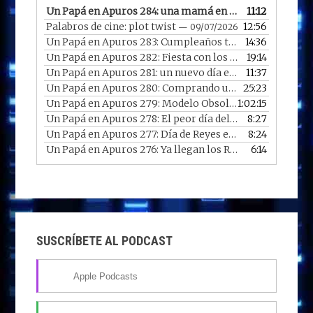
audio
Un Papá en Apuros 284: una mamá en apuros con una familia más que especial
11:12
Palabros de cine: plot twist
12:56
— 09/07/2026
Un Papá en Apuros 283: Cumpleaños trimestral en 2026
14:36
Un Papá en Apuros 282: Fiesta con los chicos en casa
19:14
— 
Un Papá en Apuros 281: un nuevo día en un nuevo año
11:37
—
Un Papá en Apuros 280: Comprando un portátil reacondicionado
25:23
Un Papá en Apuros 279: Modelo Obsoleto con Diego
1:02:15
— 
Un Papá en Apuros 278: El peor día del año
8:27
— 07/01/2026
Un Papá en Apuros 277: Día de Reyes en 2026
8:24
— 06/01/2
Un Papá en Apuros 276: Ya llegan los Reyes
6:14
— 05/01/2026
SUSCRÍBETE AL PODCAST
Apple Podcasts