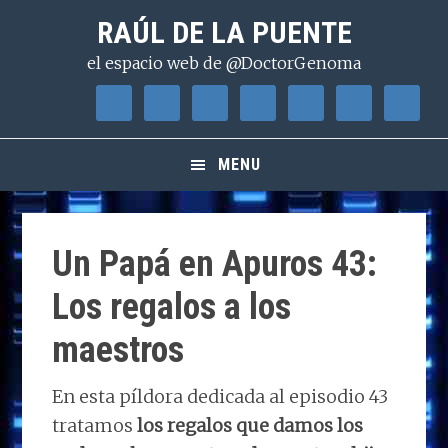
Saltar
Saltar
Saltar
RAÚL DE LA PUENTE
a
al
a
el espacio web de @DoctorGenoma
la
contenido
la
navegación
principal
barra
principal
lateral
principal
MENU
Un Papá en Apuros 43:
Los regalos a los
maestros
En esta píldora dedicada al episodio 43
tratamos
los regalos que damos los