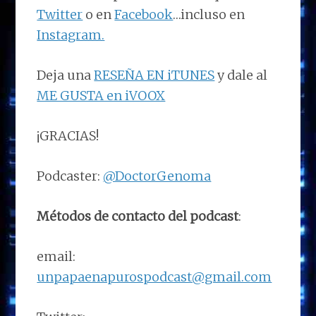
Twitter
o en
Facebook
…incluso en
Instagram.
Deja una
RESEÑA EN iTUNES
y dale al
ME GUSTA en iVOOX
¡GRACIAS!
Podcaster:
@DoctorGenoma
Métodos de contacto del podcast
:
email:
unpapaenapurospodcast@gmail.com