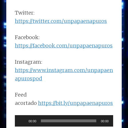
Twitter:
https://twitter.com/unpapaenapuros
Facebook:
https://facebook.com/unpapaenapuros
Instagram:
https://www.instagram.com/unpapaen
apurospod
Feed
acortado
https://bit.ly/unpapaenapuros
Reproductor
00:00
00:00
de