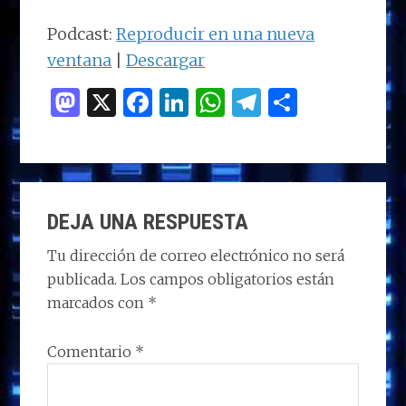
audio
Podcast:
Reproducir en una nueva
ventana
|
Descargar
M
X
F
Li
W
T
C
as
a
n
h
el
o
to
ce
k
at
e
m
d
b
e
s
g
p
INTERACCIONES
o
o
dI
A
ra
ar
DEJA UNA RESPUESTA
CON
n
o
n
p
m
ti
LOS
Tu dirección de correo electrónico no será
k
p
r
publicada.
Los campos obligatorios están
LECTORES
marcados con
*
Comentario
*