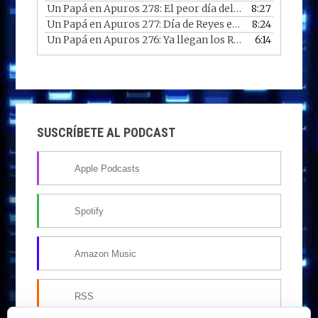
Un Papá en Apuros 278: El peor día del año
8:27
— 07/01/2026
Un Papá en Apuros 277: Día de Reyes en 2026
8:24
— 06/01/2
Un Papá en Apuros 276: Ya llegan los Reyes
6:14
— 05/01/2026
SUSCRÍBETE AL PODCAST
Apple Podcasts
Spotify
Amazon Music
RSS