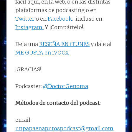
fácil aquí, en la web, o en las distintas
plataformas de podcasting o en
Twitter
o en
Facebook
…incluso en
Instagram.
Y ¡Compártelo!.
Deja una
RESEÑA EN iTUNES
y dale al
ME GUSTA en iVOOX
¡GRACIAS!
Podcaster:
@DoctorGenoma
Métodos de contacto del podcast
:
email:
unpapaenapurospodcast@gmail.com