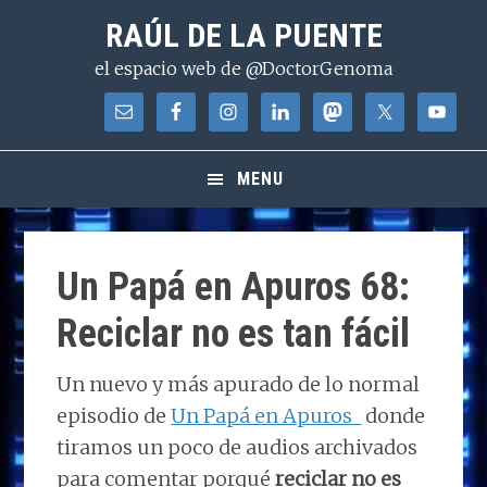
Saltar
Saltar
Saltar
RAÚL DE LA PUENTE
a
al
a
el espacio web de @DoctorGenoma
la
contenido
la
navegación
principal
barra
principal
lateral
principal
MENU
Un Papá en Apuros 68:
Reciclar no es tan fácil
Un nuevo y más apurado de lo normal
episodio de
Un Papá en Apuros
donde
tiramos un poco de audios archivados
para comentar porqué
reciclar no es