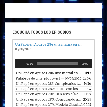
k
e
C
h
a
n
ESCUCHA TODOS LOS EPISODIOS
n
el
Un Papá en Apuros 284: una mamá en apuros con una familia más que especial
03/08/2026
Reproductor
00:00
00:00
de
audio
Un Papá en Apuros 284: una mamá en apuros con una familia más que especial
11:12
Palabros de cine: plot twist
12:56
— 09/07/2026
Un Papá en Apuros 283: Cumpleaños trimestral en 2026
14:36
Un Papá en Apuros 282: Fiesta con los chicos en casa
19:14
— 
Un Papá en Apuros 281: un nuevo día en un nuevo año
11:37
—
Un Papá en Apuros 280: Comprando un portátil reacondicionado
25:23
Un Papá en Apuros 279: Modelo Obsoleto con Diego
1:02:15
— 