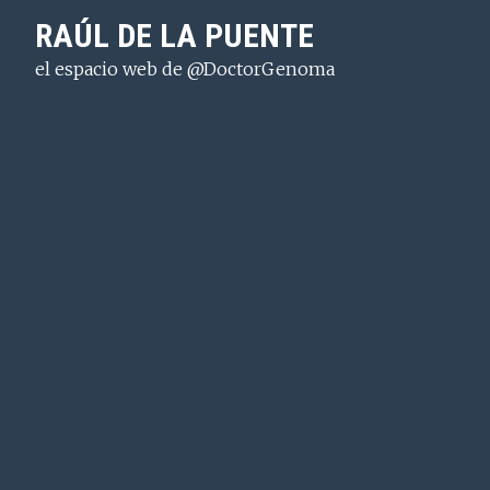
Saltar
Saltar
Saltar
RAÚL DE LA PUENTE
a
al
a
el espacio web de @DoctorGenoma
la
contenido
la
navegación
principal
barra
principal
lateral
principal