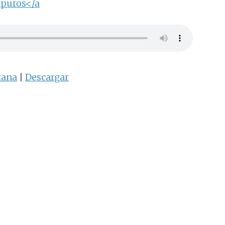
apuros</a
tana
|
Descargar