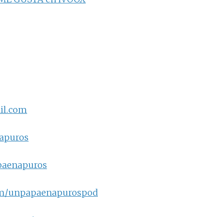
il.com
napuros
paenapuros
om/unpapaenapurospod