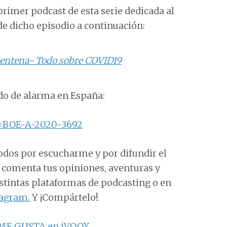
rimer podcast de esta serie dedicada al
de dicho episodio a continuación:
arentena- Todo sobre COVID19
ado de alarma en España:
d=BOE-A-2020-3692
todos por escucharme y por difundir el
e comenta tus opiniones, aventuras y
distintas plataformas de podcasting o en
tagram.
Y ¡Compártelo!.
ME GUSTA en iVOOX