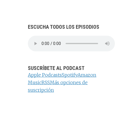
m
b
e
C
ESCUCHA TODOS LOS EPISODIOS
h
a
n
n
SUSCRÍBETE AL PODCAST
e
Apple Podcasts
Spotify
Amazon
l
Music
RSS
Más opciones de
suscripción