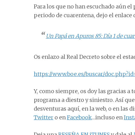
Para los que no han escuchado aún el p
periodo de cuarentena, dejo el enlace 
Un Papá en Apuros 85: Día 1 de cu
Os enlazo al Real Decreto sobre el est
https://www.boe.es/buscar/doc.php?i
Y, como siempre, os doy las gracias a 
programa a diestro y siniestro. Así qu
desventuras aquí, en la web, o en las 
Twitter
o en
Facebook
…incluso en
Ins
Deja una
RESEÑA EN iTUNES
y dale al