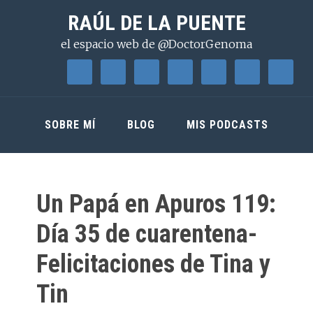
Saltar
Saltar
Saltar
RAÚL DE LA PUENTE
a
al
a
el espacio web de @DoctorGenoma
la
contenido
la
navegación
principal
barra
principal
lateral
principal
SOBRE MÍ
BLOG
MIS PODCASTS
Un Papá en Apuros 119:
Día 35 de cuarentena-
Felicitaciones de Tina y
Tin