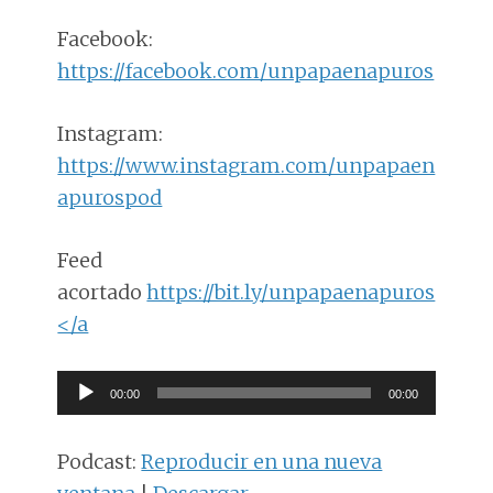
Facebook:
https://facebook.com/unpapaenapuros
Instagram:
https://www.instagram.com/unpapaen
apurospod
Feed
acortado
https://bit.ly/unpapaenapuros
</a
Reproductor
00:00
00:00
de
audio
Podcast:
Reproducir en una nueva