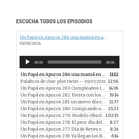
h
a
n
ESCUCHA TODOS LOS EPISODIOS
n
el
Un Papá en Apuros 284: una mamá en apuros con una familia más que especial
03/08/2026
Reproductor
00:00
00:00
de
audio
Un Papá en Apuros 284: una mamá en apuros con una familia más que especial
11:12
Palabros de cine: plot twist
12:56
— 09/07/2026
Un Papá en Apuros 283: Cumpleaños trimestral en 2026
14:36
Un Papá en Apuros 282: Fiesta con los chicos en casa
19:14
— 
Un Papá en Apuros 281: un nuevo día en un nuevo año
11:37
—
Un Papá en Apuros 280: Comprando un portátil reacondicionado
25:23
Un Papá en Apuros 279: Modelo Obsoleto con Diego
1:02:15
— 
Un Papá en Apuros 278: El peor día del año
8:27
— 07/01/2026
Un Papá en Apuros 277: Día de Reyes en 2026
8:24
— 06/01/2
Un Papá en Apuros 276: Ya llegan los Reyes
6:14
— 05/01/2026