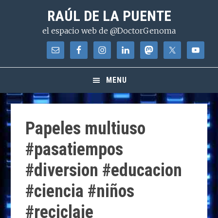
Saltar
Saltar
Saltar
RAÚL DE LA PUENTE
a
al
a
el espacio web de @DoctorGenoma
la
contenido
la
navegación
principal
barra
principal
lateral
principal
MENU
Papeles multiuso
#pasatiempos
#diversion #educacion
#ciencia #niños
#reciclaje