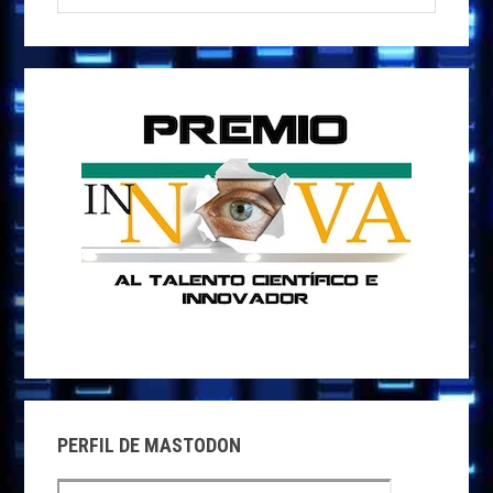
PRINCIPAL
esta
web
PERFIL DE MASTODON