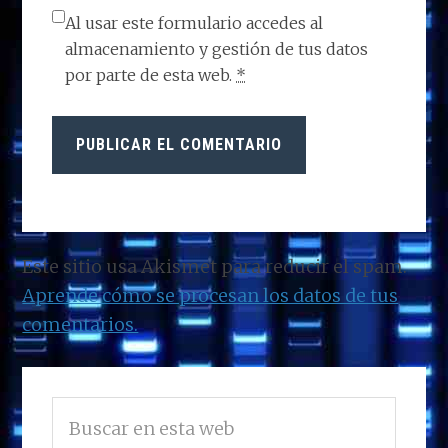
Al usar este formulario accedes al
almacenamiento y gestión de tus datos
por parte de esta web.
*
Este sitio usa Akismet para reducir el spam.
Aprende cómo se procesan los datos de tus
comentarios.
BARRA
Buscar
LATERAL
en