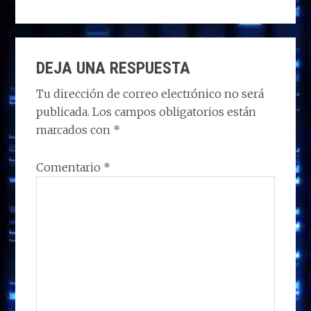
to
ce
k
at
e
m
d
b
e
s
g
p
INTERACCIONES
o
o
dI
A
ra
ar
DEJA UNA RESPUESTA
CON
n
o
n
p
m
ti
LOS
Tu dirección de correo electrónico no será
k
p
r
publicada.
Los campos obligatorios están
LECTORES
marcados con
*
Comentario
*