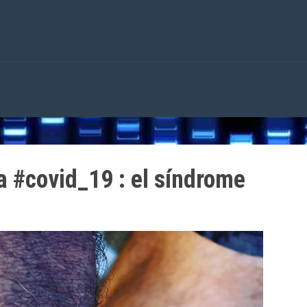
la #covid_19 : el síndrome