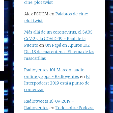
cine: plot twist
Alex PSUCM
en
Palabros de cine:
plot twist
Más allá de un coronavirus, el SARS-
CoV-2 y la COVID-19 - Raúl de la
Puente
en
Un Papá en Apuros 102:
Día 18 de cuarentena- El tema de las
mascarillas
Radioyentes 101 Marconi audio
online y apps - Radioyentes
en
El
Interpodcast 2019 está a punto de
comenzar
Radiotweets 16-09-2019 -
Radioyentes
en
Todo sobre Podcast