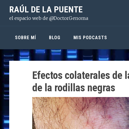
Saltar
Saltar
Saltar
RAÚL DE LA PUENTE
a
al
a
el espacio web de @DoctorGenoma
la
contenido
la
navegación
principal
barra
principal
lateral
SOBRE MÍ
BLOG
MIS PODCASTS
principal
Efectos colaterales de 
de la rodillas negras