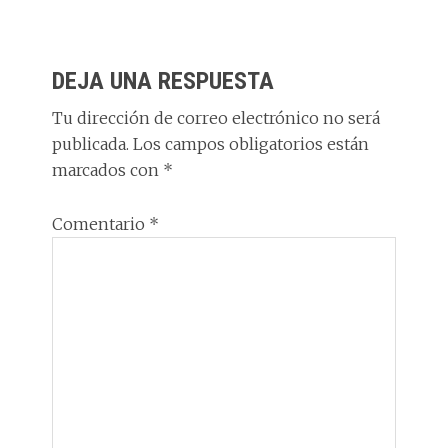
to
ce
k
at
e
m
d
b
e
s
g
p
INTERACCIONES
o
o
dI
A
ra
ar
DEJA UNA RESPUESTA
CON
n
o
n
p
m
ti
LOS
Tu dirección de correo electrónico no será
k
p
r
publicada.
Los campos obligatorios están
LECTORES
marcados con
*
Comentario
*