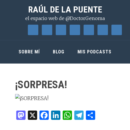
Saltar
Saltar
Saltar
RAÚL DE LA PUENTE
a
al
a
el espacio web de @DoctorGenoma
la
contenido
la
navegación
principal
barra
principal
lateral
principal
SOBRE MÍ
BLOG
MIS PODCASTS
¡SORPRESA!
M
X
F
Li
W
T
C
as
a
n
h
el
o