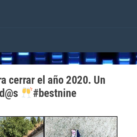
a cerrar el año 2020. Un
od@s
#bestnine