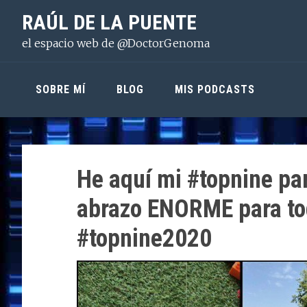
Saltar
Saltar
Saltar
RAÚL DE LA PUENTE
a
al
a
el espacio web de @DoctorGenoma
la
contenido
la
navegación
principal
barra
principal
lateral
SOBRE MÍ
BLOG
MIS PODCASTS
principal
He aquí mi #topnine par
abrazo ENORME para t
#topnine2020