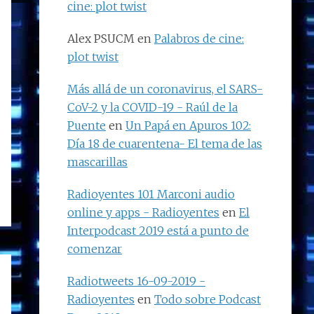
cine: plot twist
Alex PSUCM
en
Palabros de cine:
plot twist
Más allá de un coronavirus, el SARS-
CoV-2 y la COVID-19 - Raúl de la
Puente
en
Un Papá en Apuros 102:
Día 18 de cuarentena- El tema de las
mascarillas
Radioyentes 101 Marconi audio
online y apps - Radioyentes
en
El
Interpodcast 2019 está a punto de
comenzar
Radiotweets 16-09-2019 -
Radioyentes
en
Todo sobre Podcast