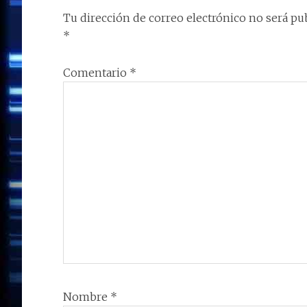
k
p
r
LOS
Tu dirección de correo electrónico no será pub
LECTORES
*
Comentario
*
Nombre
*