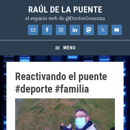
Saltar
Saltar
Saltar
RAÚL DE LA PUENTE
a
al
a
el espacio web de @DoctorGenoma
la
contenido
la
navegación
principal
barra
principal
lateral
principal
MENU
Reactivando el puente
#deporte #familia