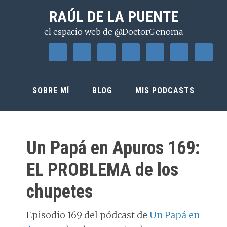
Saltar
Saltar
Saltar
RAÚL DE LA PUENTE
a
al
a
el espacio web de @DoctorGenoma
la
contenido
la
navegación
principal
barra
principal
lateral
principal
SOBRE MÍ
BLOG
MIS PODCASTS
Un Papá en Apuros 169:
EL PROBLEMA de los
chupetes
Episodio 169 del pódcast de
Un Papá en