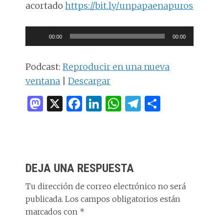
acortado
https://bit.ly/unpapaenapuros
Reproductor
00:00
00:00
de
audio
Podcast:
Reproducir en una nueva
ventana
|
Descargar
M
X
F
Li
W
T
C
as
a
n
h
el
o
to
ce
k
at
e
m
d
b
e
s
g
p
INTERACCIONES
o
o
dI
A
ra
ar
DEJA UNA RESPUESTA
CON
n
o
n
p
m
ti
LOS
Tu dirección de correo electrónico no será
k
p
r
publicada.
Los campos obligatorios están
LECTORES
marcados con
*