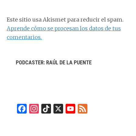
Este sitio usa Akismet para reducir el spam.
Aprende cómo se procesan los datos de tus
comentarios.
BARRA
PODCASTER: RAÚL DE LA PUENTE
LATERAL
PRINCIPAL
F
In
Ti
X
Y
F
a
st
k
o
e
ce
a
T
u
e