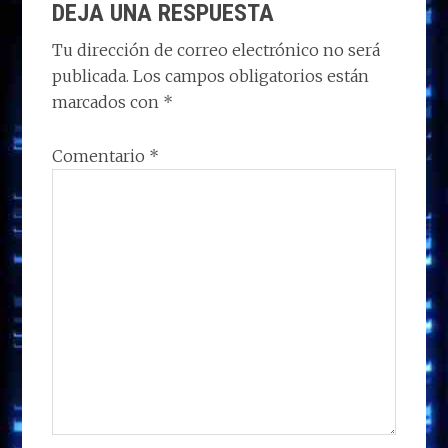
o
o
dI
A
ra
ar
DEJA UNA RESPUESTA
CON
n
o
n
p
m
ti
LOS
Tu dirección de correo electrónico no será
k
p
r
publicada.
Los campos obligatorios están
LECTORES
marcados con
*
Comentario
*