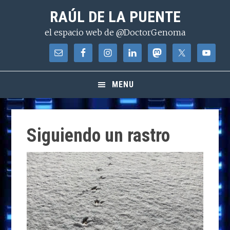
Saltar
Saltar
Saltar
RAÚL DE LA PUENTE
a
al
a
el espacio web de @DoctorGenoma
la
contenido
la
navegación
principal
barra
principal
lateral
principal
MENU
Siguiendo un rastro