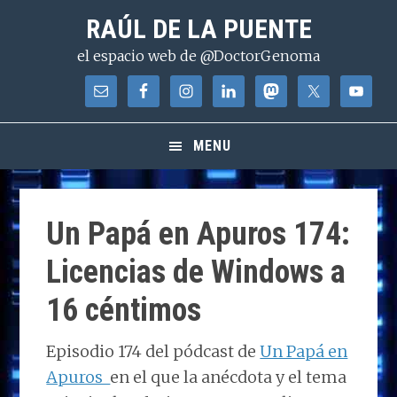
Saltar
Saltar
Saltar
RAÚL DE LA PUENTE
a
al
a
el espacio web de @DoctorGenoma
la
contenido
la
navegación
principal
barra
principal
lateral
principal
MENU
Un Papá en Apuros 174:
Licencias de Windows a
16 céntimos
Episodio 174 del pódcast de
Un Papá en
Apuros
en el que la anécdota y el tema