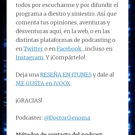
todos por escucharme y por difundir el
programa a diestro y siniestro. Así que
comenta tus opiniones, aventuras y
desventuras aquí, en la web, o en las
distintas plataformas de podcasting o
en
Twitter
o en
Facebook
…incluso en
Instagram.
Y ¡Compártelo!.
Deja una
RESEÑA EN iTUNES
y dale al
ME GUSTA en iVOOX
¡GRACIAS!
Podcaster:
@DoctorGenoma
Métodos de contacto del podcast
: