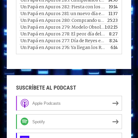
Un Papá en Apuros 283: Cumpleaños trimestral en 2026
14:36
Un Papá en Apuros 282: Fiesta con los chicos en casa
19:14
— 
Un Papá en Apuros 281: un nuevo día en un nuevo año
11:37
—
Un Papá en Apuros 280: Comprando un portátil reacondicionado
25:23
Un Papá en Apuros 279: Modelo Obsoleto con Diego
1:02:15
— 
Un Papá en Apuros 278: El peor día del año
8:27
— 07/01/2026
Un Papá en Apuros 277: Día de Reyes en 2026
8:24
— 06/01/2
Un Papá en Apuros 276: Ya llegan los Reyes
6:14
— 05/01/2026
SUSCRÍBETE AL PODCAST
Apple Podcasts
Spotify