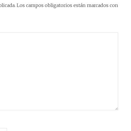
volumen.
licada.
Los campos obligatorios están marcados con