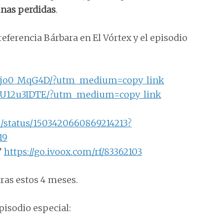
cunas perdidas
.
eferencia Bárbara en El Vórtex y el episodio
CZjo0_MqG4D/?utm_medium=copy_link
CZU12u3IDTE/?utm_medium=copy_link
h/status/1503420660869214213?
19
”
https://go.ivoox.com/rf/83362103
tras estos 4 meses.
pisodio especial: