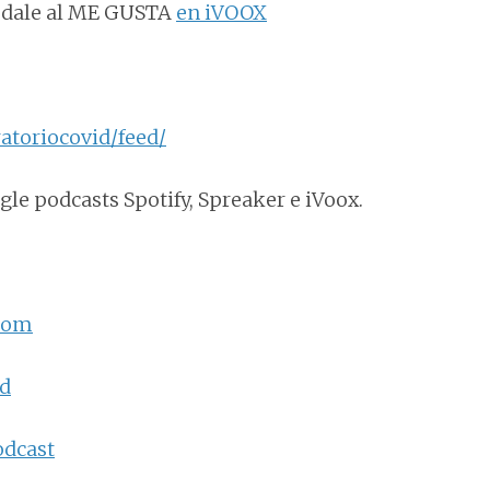
 dale al ME GUSTA
en iVOOX
atoriocovid/feed/
le podcasts Spotify, Spreaker e iVoox.
.com
id
odcast