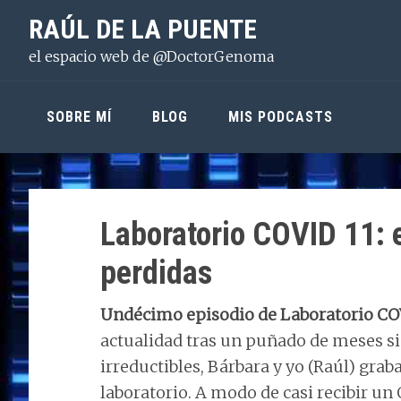
Saltar
Saltar
Saltar
RAÚL DE LA PUENTE
a
al
a
el espacio web de @DoctorGenoma
la
contenido
la
navegación
principal
barra
principal
lateral
SOBRE MÍ
BLOG
MIS PODCASTS
principal
Laboratorio COVID 11: e
perdidas
Undécimo episodio de Laboratorio C
actualidad tras un puñado de meses si
irreductibles, Bárbara y yo (Raúl) gra
laboratorio. A modo de casi recibir u