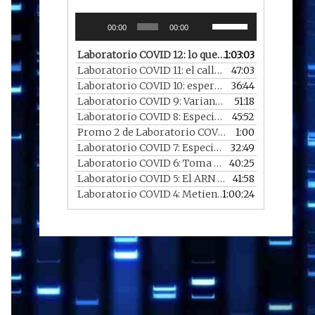
Reproductor
Utiliza
00:00
00:00
de
las
audio
teclas
Laboratorio COVID 12: lo que la COVID se llevó
1:03:03
— 
de
Laboratorio COVID 11: el callejón de las vacunas perdidas
47:03
flecha
Laboratorio COVID 10: esperamos un Nobel y un apagón
36:44
arriba/abajo
Laboratorio COVID 9: Variantes y Titanes
51:18
— 30/05
para
Laboratorio COVID 8: Especial experiencias COVID reales
45:52
aumentar
Promo 2 de Laboratorio COVID
1:00
— 16/05/2021
o
Laboratorio COVID 7: Especial fin del Estado de alarma
32:49
disminuir
Laboratorio COVID 6: Toma Adenovirus en tiempos de pandemia
40:25
el
Laboratorio COVID 5: El ARN más famoso con una pizca de grafeno
41:58
volumen.
Laboratorio COVID 4: Metiendo el ARN en nuestro cuerpo
1:00:24