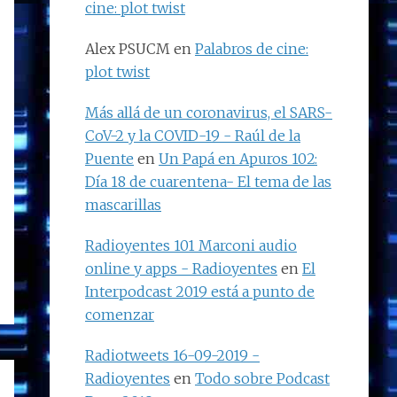
cine: plot twist
Alex PSUCM
en
Palabros de cine:
plot twist
Más allá de un coronavirus, el SARS-
CoV-2 y la COVID-19 - Raúl de la
Puente
en
Un Papá en Apuros 102:
Día 18 de cuarentena- El tema de las
mascarillas
Radioyentes 101 Marconi audio
online y apps - Radioyentes
en
El
Interpodcast 2019 está a punto de
comenzar
Radiotweets 16-09-2019 -
Radioyentes
en
Todo sobre Podcast