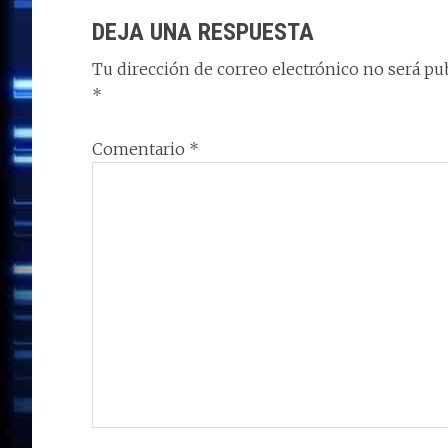
n
o
n
p
m
ti
CON
DEJA UNA RESPUESTA
k
p
r
LOS
Tu dirección de correo electrónico no será pub
LECTORES
*
Comentario
*