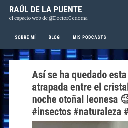
Saltar
Saltar
Saltar
RAÚL DE LA PUENTE
a
al
a
el espacio web de @DoctorGenoma
la
contenido
la
navegación
principal
barra
principal
lateral
SOBRE MÍ
BLOG
MIS PODCASTS
principal
Así se ha quedado esta
atrapada entre el crista
noche otoñal leonesa 
#insectos #naturaleza 