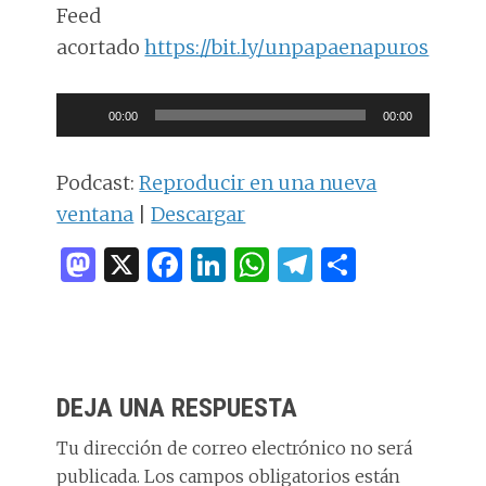
Feed
acortado
https://bit.ly/unpapaenapuros
Reproductor
00:00
00:00
de
audio
Podcast:
Reproducir en una nueva
ventana
|
Descargar
M
X
F
Li
W
T
C
as
a
n
h
el
o
to
ce
k
at
e
m
d
b
e
s
g
p
INTERACCIONES
o
o
dI
A
ra
ar
DEJA UNA RESPUESTA
CON
n
o
n
p
m
ti
LOS
Tu dirección de correo electrónico no será
k
p
r
publicada.
Los campos obligatorios están