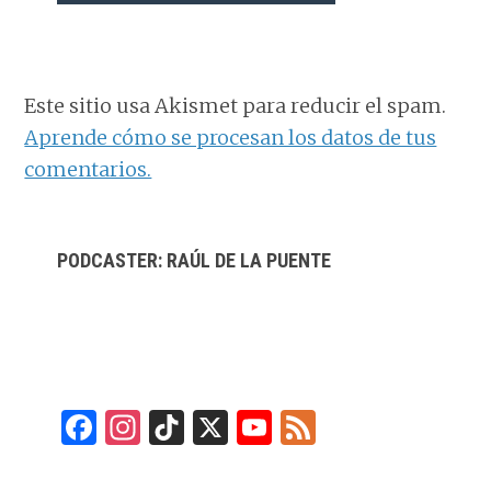
Este sitio usa Akismet para reducir el spam.
Aprende cómo se procesan los datos de tus
comentarios.
BARRA
PODCASTER: RAÚL DE LA PUENTE
LATERAL
PRINCIPAL
F
In
Ti
X
Y
F
a
st
k
o
e