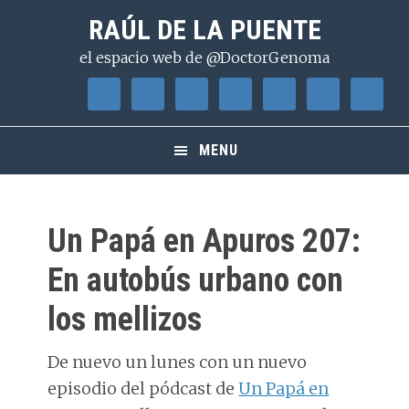
Saltar
Saltar
Saltar
RAÚL DE LA PUENTE
a
al
a
el espacio web de @DoctorGenoma
la
contenido
la
navegación
principal
barra
principal
lateral
principal
MENU
Un Papá en Apuros 207:
En autobús urbano con
los mellizos
De nuevo un lunes con un nuevo
episodio del pódcast de
Un Papá en