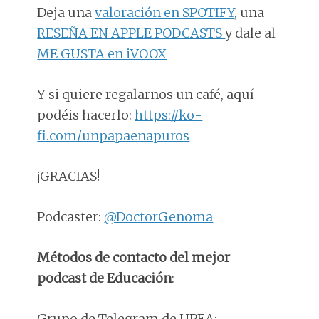
Deja una
valoración en SPOTIFY
, una
RESEÑA EN APPLE PODCASTS
y dale al
ME GUSTA en iVOOX
Y si quiere regalarnos un café, aquí
podéis hacerlo:
https://ko-
fi.com/unpapaenapuros
¡GRACIAS!
Podcaster:
@DoctorGenoma
Métodos de contacto del mejor
podcast de Educación
:
Grupo de Telegram de UPEA: