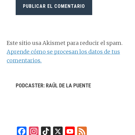
Este sitio usa Akismet para reducir el spam.
Aprende cómo se procesan los datos de tus
comentarios.
BARRA
PODCASTER: RAÚL DE LA PUENTE
LATERAL
PRINCIPAL
F
In
Ti
X
Y
F