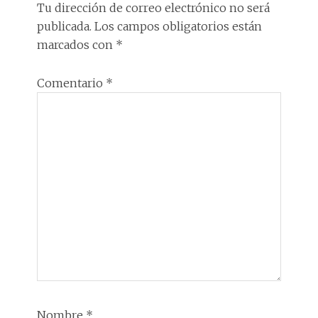
n
o
n
p
m
ti
LOS
Tu dirección de correo electrónico no será
k
p
r
publicada.
Los campos obligatorios están
LECTORES
marcados con
*
Comentario
*
Nombre
*