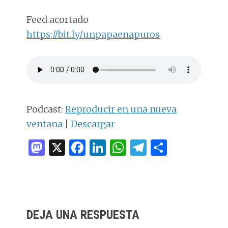
Feed acortado
https://bit.ly/unpapaenapuros
Podcast:
Reproducir en una nueva
ventana
|
Descargar
M
X
F
Li
W
T
C
as
a
n
h
el
o
to
ce
k
at
e
m
d
b
e
s
g
p
INTERACCIONES
o
o
dI
A
ra
ar
DEJA UNA RESPUESTA
CON