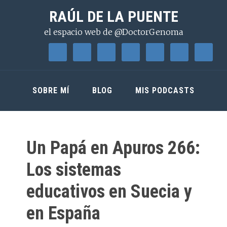
Saltar
Saltar
Saltar
RAÚL DE LA PUENTE
a
al
a
el espacio web de @DoctorGenoma
la
contenido
la
navegación
principal
barra
principal
lateral
principal
SOBRE MÍ
BLOG
MIS PODCASTS
Un Papá en Apuros 266:
Los sistemas
educativos en Suecia y
en España