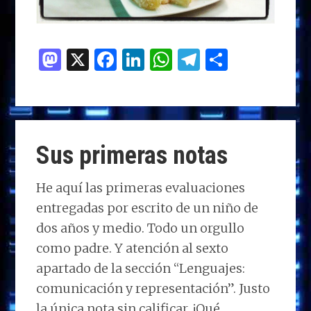
M
X
F
Li
W
T
C
as
a
n
h
el
o
to
ce
k
at
e
m
d
b
e
s
g
p
o
o
dI
A
ra
ar
Sus primeras notas
n
o
n
p
m
ti
k
p
r
He aquí las primeras evaluaciones
entregadas por escrito de un niño de
dos años y medio. Todo un orgullo
como padre. Y atención al sexto
apartado de la sección “Lenguajes:
comunicación y representación”. Justo
la única nota sin calificar. ¡Qué