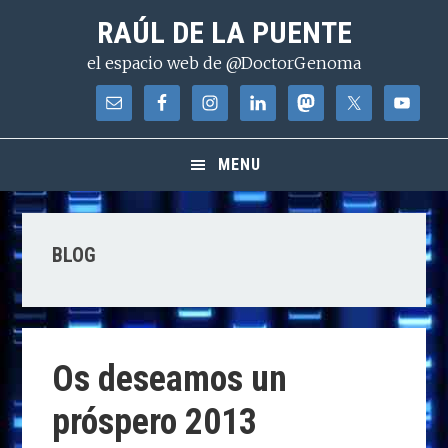
Saltar
Saltar
Saltar
RAÚL DE LA PUENTE
a
al
a
el espacio web de @DoctorGenoma
la
contenido
la
navegación
principal
barra
principal
lateral
principal
MENU
BLOG
Os deseamos un
próspero 2013