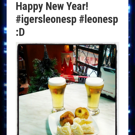
Happy New Year!
#igersleonesp #leonesp
:D