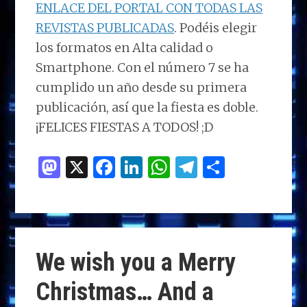
ENLACE DEL PORTAL CON TODAS LAS
REVISTAS PUBLICADAS
. Podéis elegir
los formatos en Alta calidad o
Smartphone. Con el número 7 se ha
cumplido un año desde su primera
publicación, así que la fiesta es doble.
¡FELICES FIESTAS A TODOS! ;D
M
X
F
Li
W
T
C
as
a
n
h
el
o
to
ce
k
at
e
m
d
b
e
s
g
p
o
o
dI
A
ra
ar
We wish you a Merry
n
o
n
p
m
ti
Christmas… And a
k
p
r