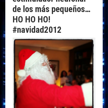
k
p
r
de los más pequeños…
HO HO HO!
#navidad2012