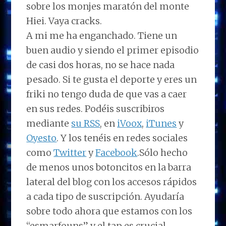
sobre los monjes maratón del monte
Hiei. Vaya cracks.
A mi me ha enganchado. Tiene un
buen audio y siendo el primer episodio
de casi dos horas, no se hace nada
pesado. Si te gusta el deporte y eres un
friki no tengo duda de que vas a caer
en sus redes. Podéis suscribiros
mediante
su RSS
, en
iVoox
,
iTunes
y
Oyesto
. Y los tenéis en redes sociales
como
Twitter
y
Facebook
.Sólo hecho
de menos unos botoncitos en la barra
lateral del blog con los accesos rápidos
a cada tipo de suscripción. Ayudaría
sobre todo ahora que estamos con los
“esmarfouns” y el tap es crucial.