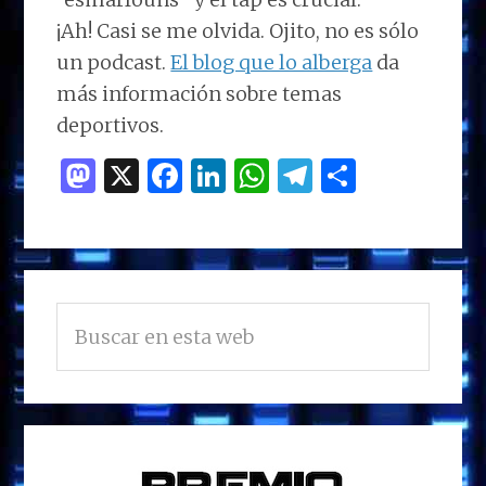
¡Ah! Casi se me olvida. Ojito, no es sólo
un podcast.
El blog que lo alberga
da
más información sobre temas
deportivos.
M
X
F
Li
W
T
C
as
a
n
h
el
o
to
ce
k
at
e
m
d
b
e
s
g
p
BARRA
o
o
dI
A
ra
ar
Buscar
LATERAL
n
o
n
p
m
ti
en
PRINCIPAL
esta
k
p
r
web