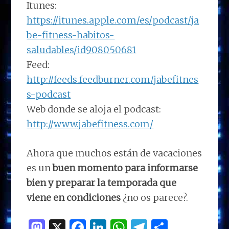
Itunes:
https://itunes.apple.com/es/podcast/ja
be-fitness-habitos-
saludables/id908050681
Feed:
http://feeds.feedburner.com/jabefitnes
s-podcast
Web donde se aloja el podcast:
http://www.jabefitness.com/
Ahora que muchos están de vacaciones
es un
buen momento para informarse
bien y preparar la temporada que
viene en condiciones
¿no os parece?.
M
X
F
Li
W
T
C