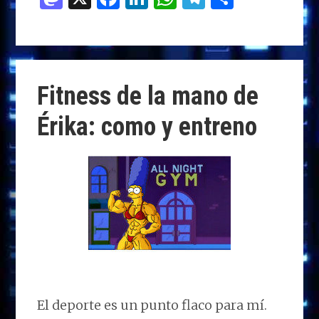
as
a
n
h
el
o
to
ce
k
at
e
m
d
b
e
s
g
p
o
o
dI
A
ra
ar
Fitness de la mano de
n
o
n
p
m
ti
Érika: como y entreno
k
p
r
El deporte es un punto flaco para mí.