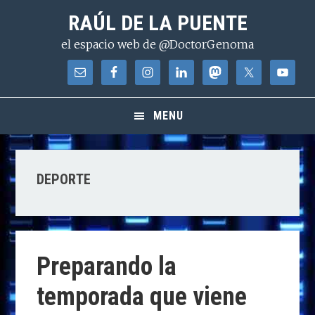
Saltar
Saltar
Saltar
RAÚL DE LA PUENTE
a
al
a
el espacio web de @DoctorGenoma
la
contenido
la
navegación
principal
barra
principal
lateral
principal
MENU
DEPORTE
Preparando la
temporada que viene