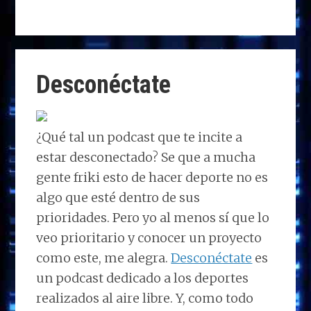
as
a
n
h
el
o
to
ce
k
at
e
m
d
b
e
s
g
p
o
o
dI
A
ra
ar
Desconéctate
n
o
n
p
m
ti
k
p
r
¿Qué tal un podcast que te incite a
estar desconectado? Se que a mucha
gente friki esto de hacer deporte no es
algo que esté dentro de sus
prioridades. Pero yo al menos sí que lo
veo prioritario y conocer un proyecto
como este, me alegra.
Desconéctate
es
un podcast dedicado a los deportes
realizados al aire libre. Y, como todo