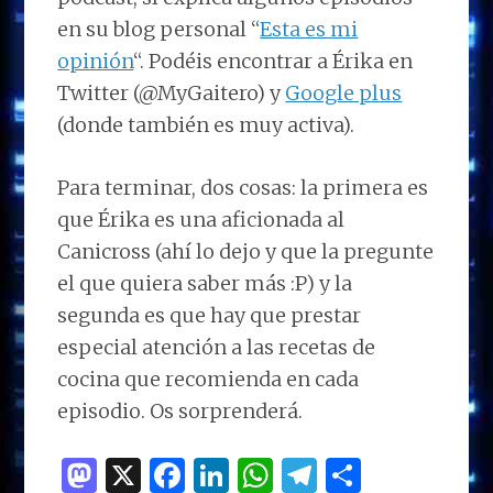
en su blog personal “
Esta es mi
opinión
“. Podéis encontrar a Érika en
Twitter (@MyGaitero) y
Google plus
(donde también es muy activa).
Para terminar, dos cosas: la primera es
que Érika es una aficionada al
Canicross (ahí lo dejo y que la pregunte
el que quiera saber más :P) y la
segunda es que hay que prestar
especial atención a las recetas de
cocina que recomienda en cada
episodio. Os sorprenderá.
M
X
F
Li
W
T
C