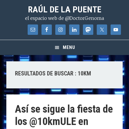
Saltar
Saltar
Saltar
RAÚL DE LA PUENTE
a
al
a
el espacio web de @DoctorGenoma
la
contenido
la
navegación
principal
barra
principal
lateral
principal
MENU
RESULTADOS DE BUSCAR : 10KM
Así se sigue la fiesta de
los @10kmULE en