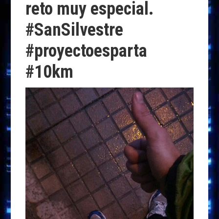
reto muy especial.
k
p
r
#SanSilvestre
#proyectoesparta
#10km