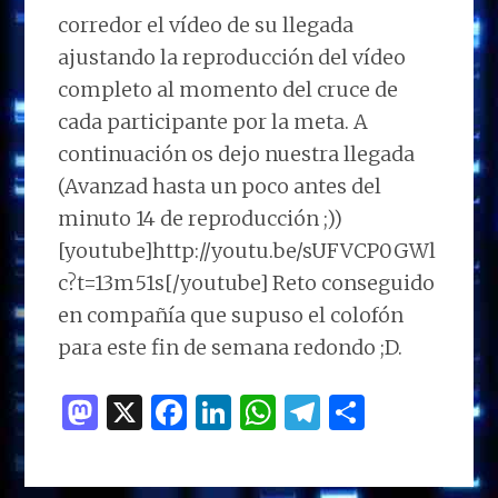
corredor el vídeo de su llegada
ajustando la reproducción del vídeo
completo al momento del cruce de
cada participante por la meta. A
continuación os dejo nuestra llegada
(Avanzad hasta un poco antes del
minuto 14 de reproducción ;))
[youtube]http://youtu.be/sUFVCP0GWl
c?t=13m51s[/youtube] Reto conseguido
en compañía que supuso el colofón
para este fin de semana redondo ;D.
M
X
F
Li
W
T
C
as
a
n
h
el
o
to
ce
k
at
e
m