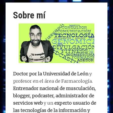
d
b
e
s
g
p
o
o
dI
A
ra
ar
Sobre mí
n
o
n
p
m
ti
k
p
r
Doctor por la Universidad de León
y
profesor en el área de Farmacología.
Entrenador nacional de musculación,
blogger, podcaster, administrador de
servicios web
y un
experto usuario de
las tecnologías de la información y