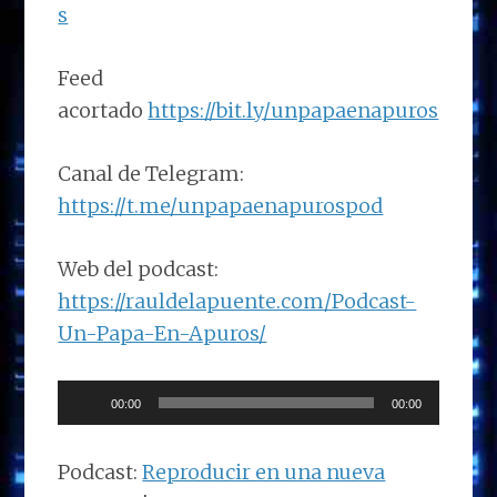
s
Feed
acortado
https://bit.ly/unpapaenapuros
Canal de Telegram:
https://t.me/unpapaenapurospod
Web del podcast:
https://rauldelapuente.com/Podcast-
Un-Papa-En-Apuros/
Reproductor
00:00
00:00
de
audio
Podcast:
Reproducir en una nueva