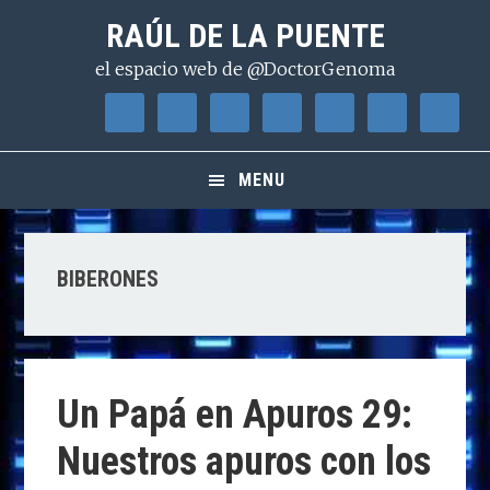
Saltar
Saltar
Saltar
RAÚL DE LA PUENTE
a
al
a
el espacio web de @DoctorGenoma
la
contenido
la
navegación
principal
barra
principal
lateral
principal
MENU
BIBERONES
Un Papá en Apuros 29:
Nuestros apuros con los