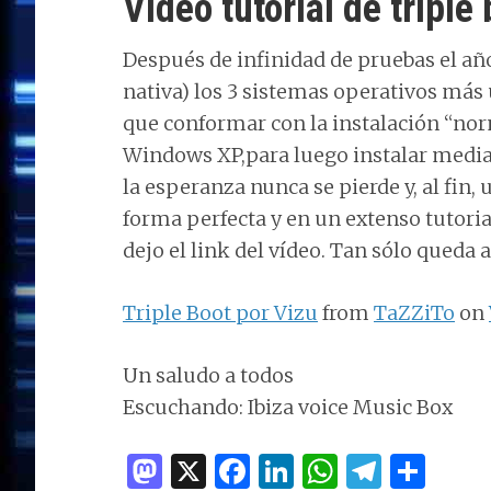
Vídeo tutorial de triple
Después de infinidad de pruebas el añ
nativa) los 3 sistemas operativos más u
que conformar con la instalación “no
Windows XP,para luego instalar median
la esperanza nunca se pierde y, al fin,
forma perfecta y en un extenso tutoria
dejo el link del vídeo. Tan sólo queda 
Triple Boot por Vizu
from
TaZZiTo
on
Un saludo a todos
Escuchando: Ibiza voice Music Box
M
X
F
Li
W
T
C