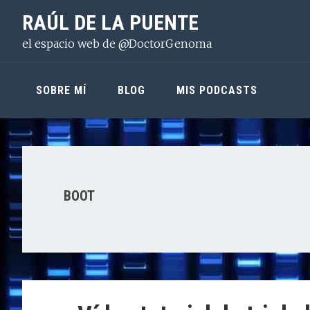
Saltar
Saltar
Saltar
RAÚL DE LA PUENTE
a
al
a
el espacio web de @DoctorGenoma
la
contenido
la
navegación
principal
barra
principal
lateral
SOBRE MÍ
BLOG
MIS PODCASTS
principal
BOOT