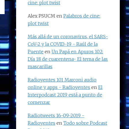
cine: plot twist
Alex PSUCM
en
Palabros de cine:
plot twist
Más allá de un coronavirus, el SARS-
CoV-2 y la COVID-19 - Raúl de la
Puente
en
Un Papá en Apuros 102:
Día 18 de cuarentena- El tema de las
mascarillas
Radioyentes 101 Marconi audio
online y apps - Radioyentes
en
El
Interpodcast 2019 está a punto de
comenzar
Radiotweets 16-09-2019 -
Radioyentes
en
Todo sobre Podcast