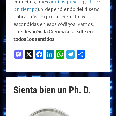
conocíais, pues
aquí os puse algo hace
un tiempo
). Y dependiendo del diseño,
habrá más sorpresas científicas
escondidas en esos códigos. Vamos,
que
llevaréis la Ciencia a la calle en
todos los sentidos
.
M
X
F
Li
W
T
C
as
a
n
h
el
o
to
ce
k
at
e
m
d
b
e
s
g
p
o
o
dI
A
ra
ar
Sienta bien un Ph. D.
n
o
n
p
m
ti
k
p
r
.