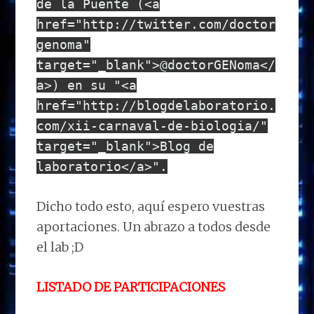
de la Puente (<a
href="http://twitter.com/doctor
genoma"
target="_blank">@doctorGENoma</
a>) en su "<a
href="http://blogdelaboratorio.
com/xii-carnaval-de-biologia/"
target="_blank">Blog de
laboratorio</a>".
Dicho todo esto, aquí espero vuestras
aportaciones. Un abrazo a todos desde
el lab ;D
LISTADO DE PARTICIPACIONES