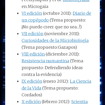
en Microgaia
VI edición
(octubre 2011):
Diario de
un copépodo
(Tema propuesto:
¡No puedo creer que no sea…!)
VII edición
(noviembre 2011):
Curiosidades de la Microbiología
(Tema propuesto:Gazapos)
VIII edición
(diciembre 2011):
Resistencia numantina
(Tema
propuesto: Defendiendo ideas
contra la evidencia)
IX edición
(enero 2012):
La Ciencia
de la Vida
(Tema propuesto:
Cordados)
X edición
(febrero 2012):
Scientia