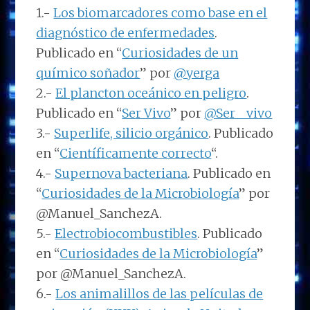
1.-
Los biomarcadores como base en el
diagnóstico de enfermedades
.
Publicado en “
Curiosidades de un
químico soñador
” por
@yerga
2.-
El plancton oceánico en peligro
.
Publicado en “
Ser Vivo
” por
@Ser__vivo
3.-
Superlife, silicio orgánico
. Publicado
en “
Científicamente correcto
“.
4.-
Supernova bacteriana
. Publicado en
“
Curiosidades de la Microbiología
” por
@Manuel_SanchezA.
5.-
Electrobiocombustibles
. Publicado
en “
Curiosidades de la Microbiología
”
por @Manuel_SanchezA.
6.-
Los animalillos de las películas de