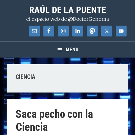
Saltar
Saltar
Saltar
RAÚL DE LA PUENTE
a
al
a
el espacio web de @DoctorGenoma
la
contenido
la
navegación
principal
barra
principal
lateral
principal
MENU
CIENCIA
Saca pecho con la
Ciencia