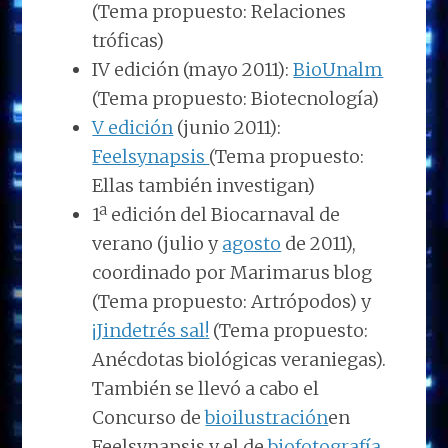
(Tema propuesto: Relaciones
tróficas)
IV edición
(mayo 2011):
BioUnalm
(Tema propuesto: Biotecnología)
V edición
(junio 2011):
Feelsynapsis
(Tema propuesto:
Ellas también investigan)
1ª edición del Biocarnaval de
verano (
julio
y
agosto
de 2011),
coordinado por
Marimarus blog
(Tema propuesto: Artrópodos) y
¡Jindetrés sal!
(Tema propuesto:
Anécdotas biológicas veraniegas).
También se llevó a cabo el
Concurso de
bioilustración
en
Feelsynapsis y el de
biofotografía