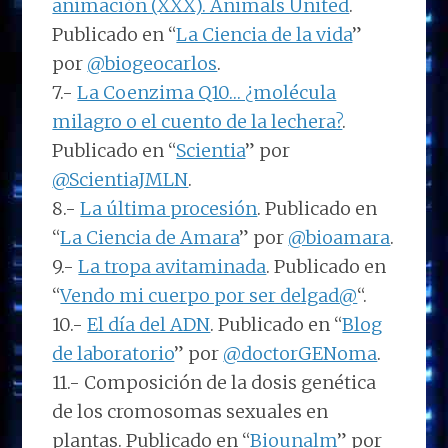
animación (XXX). Animals United
.
Publicado en “
La Ciencia de la vida
”
por
@biogeocarlos
.
7.-
La Coenzima Q10… ¿molécula
milagro o el cuento de la lechera?
.
Publicado en “
Scientia
” por
@ScientiaJMLN
.
8.-
La última procesión
. Publicado en
“
La Ciencia de Amara
” por
@bioamara
.
9.-
La tropa avitaminada
. Publicado en
“
Vendo mi cuerpo por ser delgad@
“.
10.-
El día del ADN
. Publicado en “
Blog
de laboratorio
” por
@doctorGENoma
.
11.- Composición de la dosis genética
de los cromosomas sexuales en
plantas. Publicado en “
Biounalm
” por