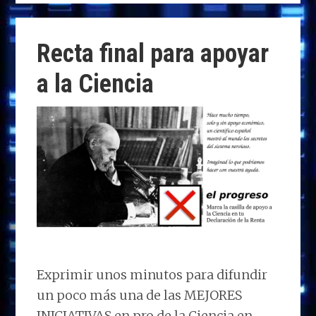
to
ce
k
at
e
m
d
b
e
s
g
p
o
o
dI
A
ra
ar
Recta final para apoyar
n
o
n
p
m
ti
a la Ciencia
k
p
r
Exprimir unos minutos para difundir
un poco más una de las MEJORES
INICIATIVAS en pro de la Ciencia en