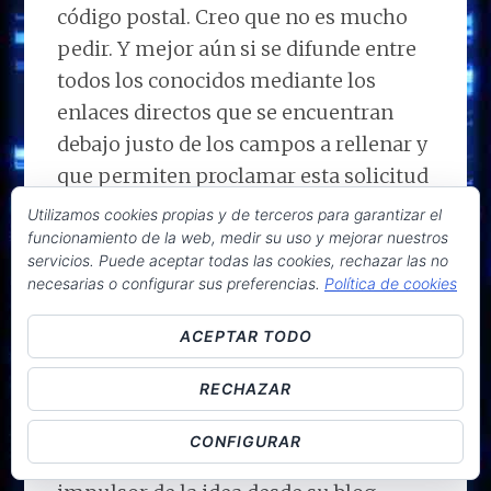
código postal. Creo que no es mucho
pedir. Y mejor aún si se difunde entre
todos los conocidos mediante los
enlaces directos que se encuentran
debajo justo de los campos a rellenar y
que permiten proclamar esta solicitud
de apoyo por medio de redes sociales y
Utilizamos cookies propias y de terceros para garantizar el
e-mail.
funcionamiento de la web, medir su uso y mejorar nuestros
servicios. Puede aceptar todas las cookies, rechazar las no
necesarias o configurar sus preferencias.
Política de cookies
Faltan menos de 11 días y se tiene que
llegar al menos a las 250.000 firmas.
ACEPTAR TODO
Faltan pocas, pero se necesita difusión.
RECHAZAR
Os pongo a continuación
todo el
escrito publicado
por Francisco J.
CONFIGURAR
Hernández (@FJHHeras en Twitter),