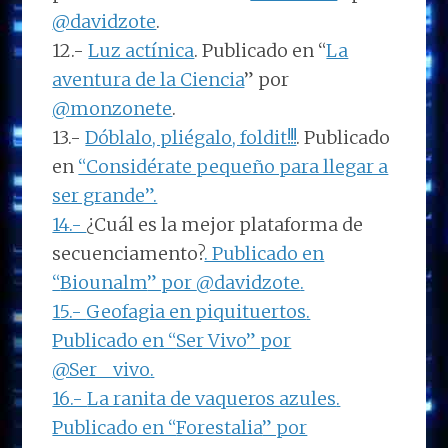
@davidzote
.
12.-
Luz actínica
. Publicado en “
La
aventura de la Ciencia
” por
@monzonete
.
13.-
Dóblalo, pliégalo, foldit!!!
. Publicado
en
“Considérate pequeño para llegar a
ser grande”.
14.-
¿Cuál es la mejor plataforma de
secuenciamento?
. Publicado en
“
Biounalm
” por
@davidzote
.
15.-
Geofagia en piquituertos
.
Publicado en “
Ser Vivo
” por
@Ser__vivo
.
16.-
La ranita de vaqueros azules
.
Publicado en “
Forestalia
” por