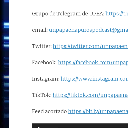
Grupo de Telegram de UPEA:
https://
email:
unpapaenapurospodcast@gma
Twitter:
https://twitter.com/unpapae
Facebook:
https://facebook.com/unpa
Instagram:
https://www.instagram.c
TikTok:
https://tiktok.com/unpapaen
Feed acortado
https://bit.ly/unpapaen
Reproductor