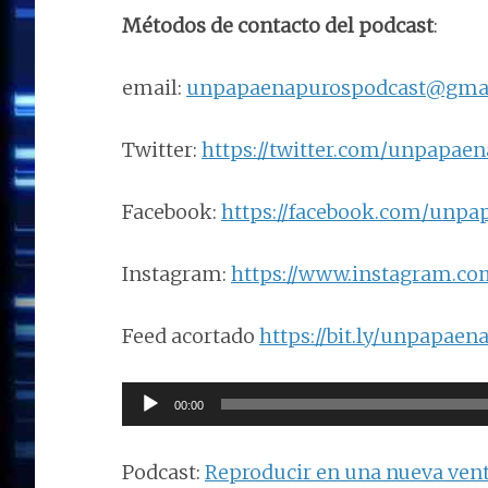
Métodos de contacto del podcast
:
email:
unpapaenapurospodcast@gma
Twitter:
https://twitter.com/unpapae
Facebook:
https://facebook.com/unpa
Instagram:
https://www.instagram.c
Feed acortado
https://bit.ly/unpapaen
Reproductor
00:00
de
audio
Podcast:
Reproducir en una nueva ven