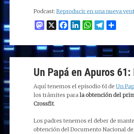
audio
en
Podcast:
Reproducir en una nueva ven
Apuros
M
X
F
Li
W
T
C
122:
as
a
n
h
el
o
Día
to
ce
k
at
e
m
38
d
b
e
s
g
p
de
cuarentena-
o
o
dI
A
ra
ar
Retos
Un Papá en Apuros 61: E
n
o
n
p
m
ti
Crossfiteros
k
p
r
Aquí tenemos el episodio 61 de
Un Pap
los trámites para
la obtención del pri
Crossfit
.
Los padres tenemos el deber de manten
obtención del Documento Nacional de 