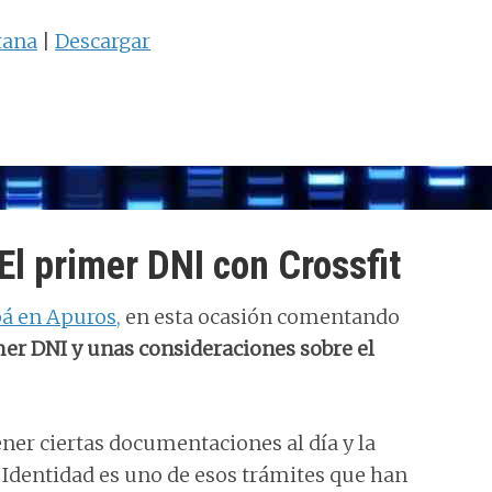
teclas
tana
|
Descargar
de
flecha
arriba/abajo
para
aumentar
o
disminuir
l primer DNI con Crossfit
el
á en Apuros,
en esta ocasión comentando
volumen.
mer DNI y unas consideraciones sobre el
er ciertas documentaciones al día y la
Identidad es uno de esos trámites que han