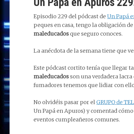
Un Papá en Apuros 22
Episodio 229 del pódcast de
Un Papá e
peques en casa, tengo la obligación de
maleducados
que seguro conoces.
La anécdota de la semana tiene que v
Este pódcast cortito tenía que llegar 
maleducados
son una verdadera lacra d
fumadores tenemos que lidiar con ellos
No olvidéis pasar por el
GRUPO de TE
Un Papá en Apuros) y comentad cómo lo
eventos cumpleañeros comunes.