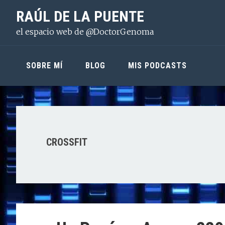
Saltar
Saltar
Saltar
RAÚL DE LA PUENTE
a
al
a
el espacio web de @DoctorGenoma
la
contenido
la
navegación
principal
barra
principal
lateral
SOBRE MÍ
BLOG
MIS PODCASTS
principal
CROSSFIT