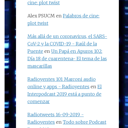
cine: plot twist
Alex PSUCM
en
Palabros de cine:
plot twist
Más allá de un coronavirus, el SARS-
CoV-2 y la COVID-19 - Raúl de la
Puente
en
Un Papá en Apuros 102:
Día 18 de cuarentena- El tema de las
mascarillas
Radioyentes 101 Marconi audio
online y apps - Radioyentes
en
El
Interpodcast 2019 está a punto de
comenzar
Radiotweets 16-09-2019 -
Radioyentes
en
Todo sobre Podcast