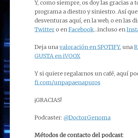
Y, como siempre, os doy las gracias a t
programa a diestro y siniestro. Así qu
desventuras aquí, en la web, o en las 
Twitter
o en
Facebook
…incluso en
Ins
Deja una
valoración en SPOTIFY
, una
R
GUSTA en iVOOX
Y si quiere regalarnos un café, aquí po
fi.com/unpapaenapuros
¡GRACIAS!
Podcaster:
@DoctorGenoma
Métodos de contacto del podcast
: