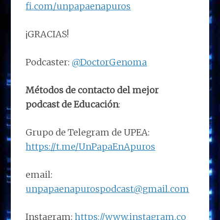
fi.com/unpapaenapuros
¡GRACIAS!
Podcaster:
@DoctorGenoma
Métodos de contacto del mejor
podcast de Educación
:
Grupo de Telegram de UPEA:
https://t.me/UnPapaEnApuros
email:
unpapaenapurospodcast@gmail.com
Instagram:
https://www.instagram.co