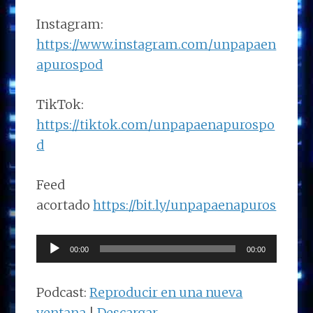
Instagram:
https://www.instagram.com/unpapaen
apurospod
TikTok:
https://tiktok.com/unpapaenapurospo
d
Feed
acortado
https://bit.ly/unpapaenapuros
Reproductor
00:00
00:00
de
audio
Podcast:
Reproducir en una nueva
ventana
|
Descargar