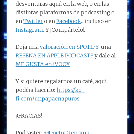
desventuras aquí, en la web, o en las
distintas plataformas de podcasting o
en
Twitter
o en
Facebook
…incluso en
Instagram.
Y ¡Compártelo!.
Deja una
valoración en SPOTIFY
, una
RESEÑA EN APPLE PODCASTS
y dale al
ME GUSTA en iVOOX
Y si quiere regalarnos un café, aquí
podéis hacerlo:
https://ko-
fi.com/unpapaenapuros
¡GRACIAS!
Podcaster:
@DoctorGenoma