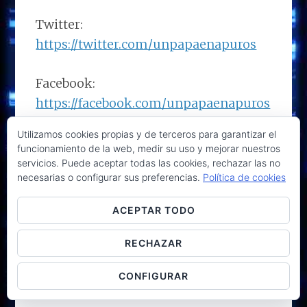
Twitter:
https://twitter.com/unpapaenapuros
Facebook:
https://facebook.com/unpapaenapuros
Utilizamos cookies propias y de terceros para garantizar el
Instagram:
funcionamiento de la web, medir su uso y mejorar nuestros
https://www.instagram.com/unpapaen
servicios. Puede aceptar todas las cookies, rechazar las no
necesarias o configurar sus preferencias.
Política de cookies
apurospod
ACEPTAR TODO
Feed
acortado
https://bit.ly/unpapaenapuros
RECHAZAR
CONFIGURAR
Reproductor
00:00
00:00
de