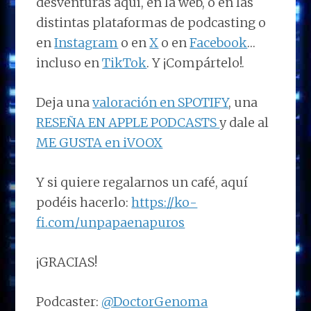
desventuras aquí, en la web, o en las
distintas plataformas de podcasting o
en
Instagram
o en
X
o en
Facebook
…
incluso en
TikTok
. Y ¡Compártelo!.
Deja una
valoración en SPOTIFY
, una
RESEÑA EN APPLE PODCASTS
y dale al
ME GUSTA en iVOOX
Y si quiere regalarnos un café, aquí
podéis hacerlo:
https://ko-
fi.com/unpapaenapuros
¡GRACIAS!
Podcaster:
@DoctorGenoma