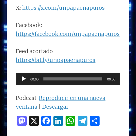
X:
https://x.com/unpapaenapuros
Facebook:
https://facebook.com/unpapaenapuros
Feed acortado
https://bit.ly/unpapaenapuros
Reproductor
00:00
00:00
de
audio
Podcast:
Reproducir en una nueva
ventana
|
Descargar
M
X
F
Li
W
T
C
as
a
n
h
el
o