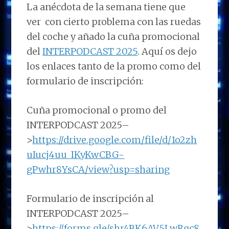
La anécdota de la semana tiene que
ver con cierto problema con las ruedas
del coche y añado la cuña promocional
del
INTERPODCAST 2025
. Aquí os dejo
los enlaces tanto de la promo como del
formulario de inscripción:
Cuña promocional o promo del
INTERPODCAST 2025–
>
https://drive.google.com/file/d/1o2zh
uIucj4uu_IKyKwCBG-
gPwhr8YsCA/view?usp=sharing
Formulario de inscripción al
INTERPODCAST 2025–
>
https://forms.gle/shr4BK6AV5LwRgc8