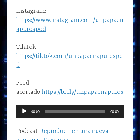
Instagram:
https://www.instagram.com/unpapaen
apurospod
TikTok:
https://tiktok.com/unpapaenapurospo
d
Feed
acortado
https://bit.ly/unpapaenapuros
Reproductor
00:00
00:00
de
audio
Podcast:
Reproducir en una nueva
ventana
|
Descargar