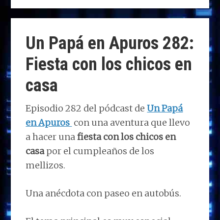
to
ce
k
at
e
m
d
b
e
s
g
p
o
o
dI
A
ra
ar
Un Papá en Apuros 282:
n
o
n
p
m
ti
Fiesta con los chicos en
k
p
r
casa
Episodio 282 del pódcast de
Un Papá
en Apuros
con una aventura que llevo
a hacer una
fiesta con los chicos en
casa
por el cumpleaños de los
mellizos.
Una anécdota con paseo en autobús.