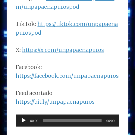
m/unpapaenapurospod
TikTok:
https://tiktok.com/unpapaena
purospod
X:
https://x.com/unpapaenapuros
Facebook:
https://facebook.com/unpapaenapuros
Feed acortado
https://bit.ly/unpapaenapuros
Reproductor
00:00
00:00
de