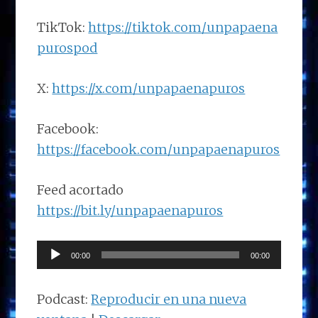
TikTok:
https://tiktok.com/unpapaena
purospod
X:
https://x.com/unpapaenapuros
Facebook:
https://facebook.com/unpapaenapuros
Feed acortado
https://bit.ly/unpapaenapuros
Reproductor
00:00
00:00
de
audio
Podcast:
Reproducir en una nueva