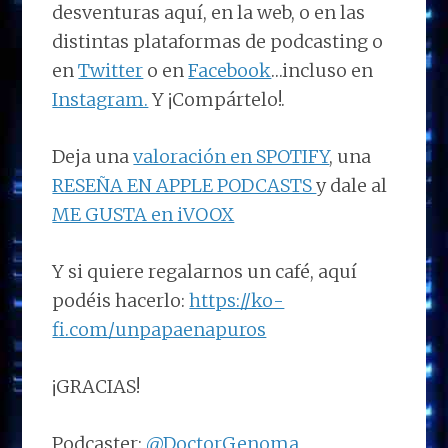
desventuras aquí, en la web, o en las
distintas plataformas de podcasting o
en
Twitter
o en
Facebook
…incluso en
Instagram.
Y ¡Compártelo!.
Deja una
valoración en SPOTIFY
, una
RESEÑA EN APPLE PODCASTS
y dale al
ME GUSTA en iVOOX
Y si quiere regalarnos un café, aquí
podéis hacerlo:
https://ko-
fi.com/unpapaenapuros
¡GRACIAS!
Podcaster:
@DoctorGenoma