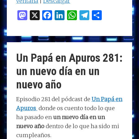
ventana
|
Descargar
M
X
F
Li
W
T
C
as
a
n
h
el
o
to
ce
k
at
e
m
d
b
e
s
g
p
o
o
dI
A
ra
ar
Un Papá en Apuros 281:
n
o
n
p
m
ti
un nuevo día en un
k
p
r
nuevo año
Episodio 281 del pódcast de
Un Papá en
Apuros
donde os cuento todo lo que
ha pasado en
un nuevo día en un
nuevo año
dentro de lo que ha sido mi
cumpleaños.