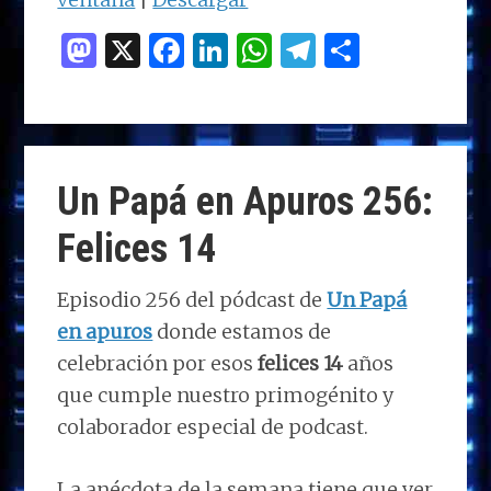
M
X
F
Li
W
T
C
as
a
n
h
el
o
to
ce
k
at
e
m
d
b
e
s
g
p
o
o
dI
A
ra
ar
Un Papá en Apuros 256:
n
o
n
p
m
ti
Felices 14
k
p
r
Episodio 256 del pódcast de
Un Papá
en apuros
donde estamos de
celebración por esos
felices 14
años
que cumple nuestro primogénito y
colaborador especial de podcast.
La anécdota de la semana tiene que ver