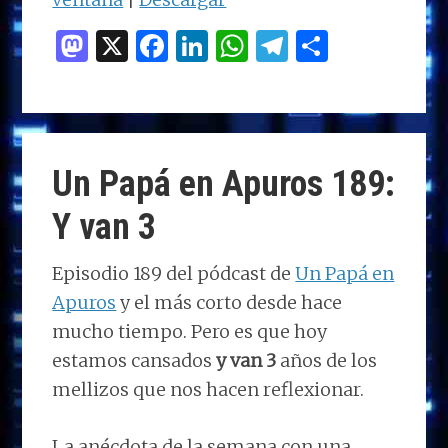
M
X
F
Li
W
T
C
as
a
n
h
el
o
to
ce
k
at
e
m
d
b
e
s
g
p
o
o
dI
A
ra
ar
Un Papá en Apuros 189:
n
o
n
p
m
ti
Y van 3
k
p
r
Episodio 189 del pódcast de
Un Papá en
Apuros
y el más corto desde hace
mucho tiempo. Pero es que hoy
estamos cansados
y van 3
años de los
mellizos que nos hacen reflexionar.
La anécdota de la semana con una