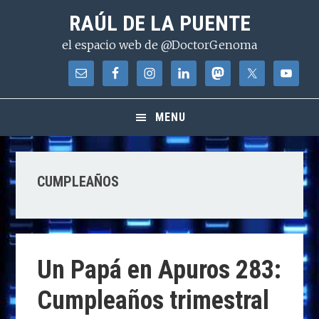
Saltar
Saltar
Saltar
RAÚL DE LA PUENTE
a
al
a
el espacio web de @DoctorGenoma
la
contenido
la
navegación
principal
barra
principal
lateral
principal
MENU
CUMPLEAÑOS
Un Papá en Apuros 283:
Cumpleaños trimestral