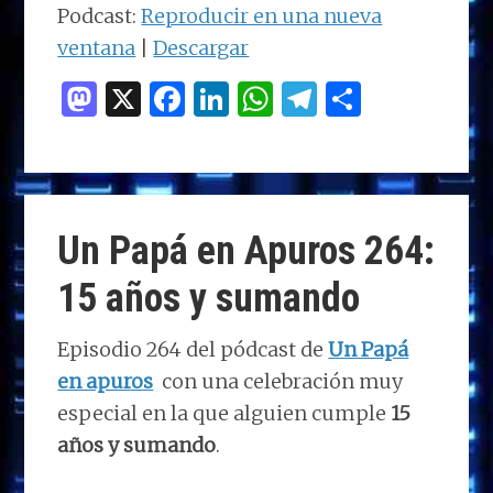
audio
Podcast:
Reproducir en una nueva
ventana
|
Descargar
M
X
F
Li
W
T
C
as
a
n
h
el
o
to
ce
k
at
e
m
d
b
e
s
g
p
o
o
dI
A
ra
ar
Un Papá en Apuros 264:
n
o
n
p
m
ti
15 años y sumando
k
p
r
Episodio 264 del pódcast de
Un Papá
en apuros
con una celebración muy
especial en la que alguien cumple
15
años y sumando
.