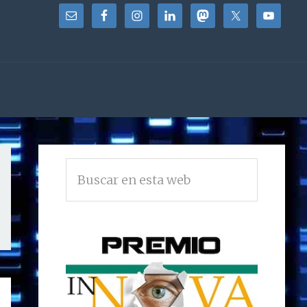
BARRA
Buscar
LATERAL
en
PRINCIPAL
esta
web