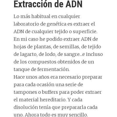
o
o
dI
A
ra
ar
Extracción de ADN
n
o
n
p
m
ti
k
p
r
Lo más habitual en cualquier
laboratorio de genética es extraer el
ADN de cualquier tejido o superficie.
En mi caso he podido extraer ADN de
hojas de plantas, de semillas, de tejido
de lagarto, de lodo, de sangre…e incluso
de los compuestos obtenidos de un
tanque de fermentación.
Hace unos años era necesario preparar
para cada ocasión una serie de
tampones o buffers para poder extraer
el material hereditario. Y cada
disolución tenía que prepararla cada
uno. Ahora todo es muy sencillo.