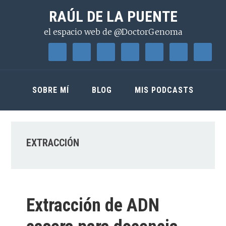
Saltar
Saltar
Saltar
RAÚL DE LA PUENTE
a
al
a
el espacio web de @DoctorGenoma
la
contenido
la
navegación
principal
barra
principal
lateral
principal
SOBRE MÍ
BLOG
MIS PODCASTS
EXTRACCIÓN
Extracción de ADN