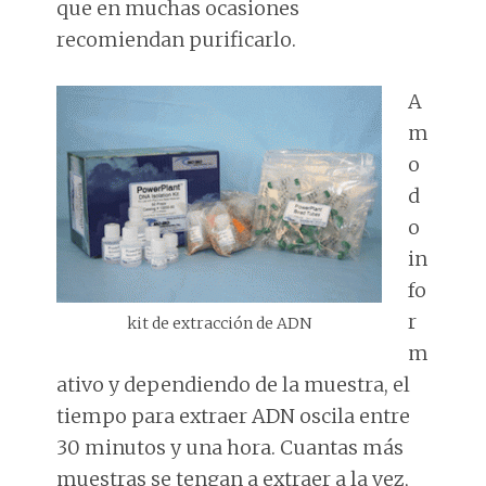
que en muchas ocasiones
recomiendan purificarlo.
A
m
o
d
o
in
fo
r
kit de extracción de ADN
m
ativo y dependiendo de la muestra, el
tiempo para extraer ADN oscila entre
30 minutos y una hora. Cuantas más
muestras se tengan a extraer a la vez,