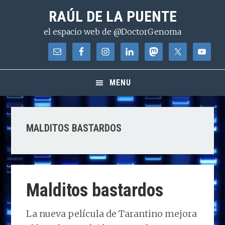
Saltar
Saltar
Saltar
RAÚL DE LA PUENTE
a
al
a
el espacio web de @DoctorGenoma
la
contenido
la
navegación
principal
barra
principal
lateral
principal
MENU
MALDITOS BASTARDOS
Malditos bastardos
La nueva película de Tarantino mejora