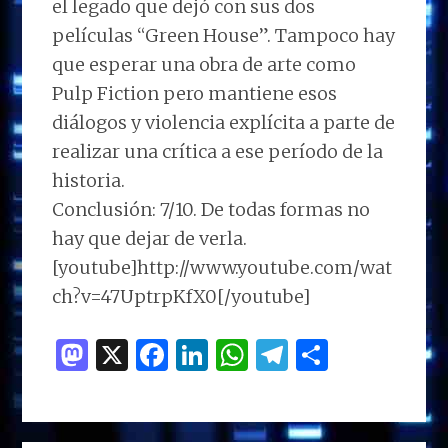
el legado que dejó con sus dos
películas “Green House”. Tampoco hay
que esperar una obra de arte como
Pulp Fiction pero mantiene esos
diálogos y violencia explícita a parte de
realizar una crítica a ese período de la
historia.
Conclusión: 7/10. De todas formas no
hay que dejar de verla.
[youtube]http://www.youtube.com/wat
ch?v=47UptrpKfX0[/youtube]
M
X
F
Li
W
T
C
as
a
n
h
el
o
to
ce
k
at
e
m