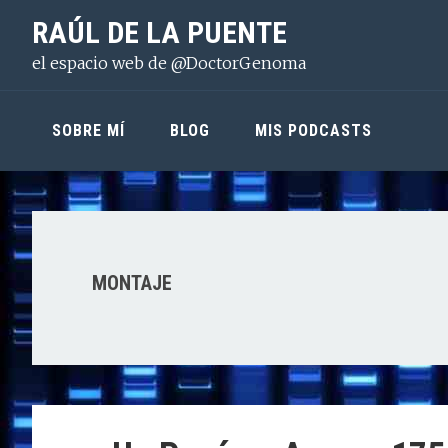
Saltar
Saltar
Saltar
RAÚL DE LA PUENTE
a
al
a
el espacio web de @DoctorGenoma
la
contenido
la
navegación
principal
barra
principal
lateral
SOBRE MÍ
BLOG
MIS PODCASTS
principal
MONTAJE