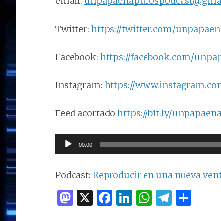
email:
unpapaenapurospodcast@gma
Twitter:
https://twitter.com/unpapae
Facebook:
https://facebook.com/unpa
Instagram:
https://www.instagram.c
Feed acortado
https://bit.ly/unpapaen
Reproductor
00:00
de
audio
Podcast:
Reproducir en una nueva ven
M
X
F
Li
W
T
C
as
a
n
h
el
o