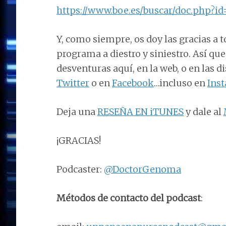
https://www.boe.es/buscar/doc.php?i
Y, como siempre, os doy las gracias a 
programa a diestro y siniestro. Así qu
desventuras aquí, en la web, o en las 
Twitter
o en
Facebook
…incluso en
Ins
Deja una
RESEÑA EN iTUNES
y dale al
¡GRACIAS!
Podcaster:
@DoctorGenoma
Métodos de contacto del podcast
: