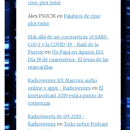
cine: plot twist
Alex PSUCM
en
Palabros de cine:
plot twist
Más allá de un coronavirus, el SARS-
CoV-2 y la COVID-19 - Raúl de la
Puente
en
Un Papá en Apuros 102:
Día 18 de cuarentena- El tema de las
mascarillas
Radioyentes 101 Marconi audio
online y apps - Radioyentes
en
El
Interpodcast 2019 está a punto de
comenzar
Radiotweets 16-09-2019 -
Radioyentes
en
Todo sobre Podcast