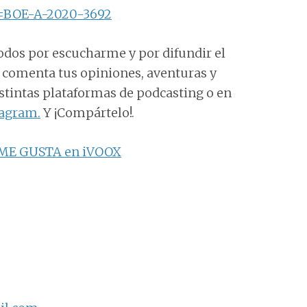
d=BOE-A-2020-3692
todos por escucharme y por difundir el
e comenta tus opiniones, aventuras y
distintas plataformas de podcasting o en
tagram.
Y ¡Compártelo!.
ME GUSTA en iVOOX