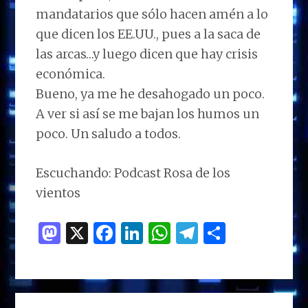
mandatarios que sólo hacen amén a lo
que dicen los EE.UU., pues a la saca de
las arcas…y luego dicen que hay crisis
económica.
Bueno, ya me he desahogado un poco.
A ver si así se me bajan los humos un
poco. Un saludo a todos.
Escuchando: Podcast Rosa de los
vientos
M
X
F
Li
W
T
C
as
a
n
h
el
o
to
ce
k
at
e
m
d
b
e
s
g
p
BARRA