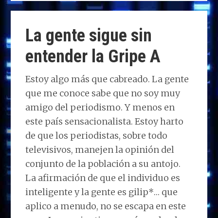
d
b
e
s
g
p
o
o
dI
A
ra
ar
La gente sigue sin
n
o
n
p
m
ti
entender la Gripe A
k
p
r
Estoy algo más que cabreado. La gente
que me conoce sabe que no soy muy
amigo del periodismo. Y menos en
este país sensacionalista. Estoy harto
de que los periodistas, sobre todo
televisivos, manejen la opinión del
conjunto de la población a su antojo.
La afirmación de que el individuo es
inteligente y la gente es gilip*… que
aplico a menudo, no se escapa en este