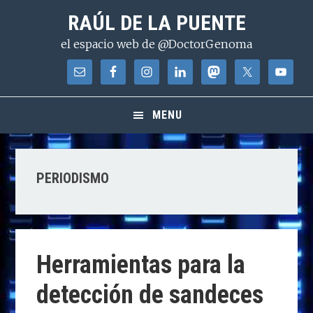
Saltar
Saltar
Saltar
RAÚL DE LA PUENTE
a
al
a
el espacio web de @DoctorGenoma
la
contenido
la
navegación
principal
barra
principal
lateral
principal
MENU
PERIODISMO
Herramientas para la
detección de sandeces