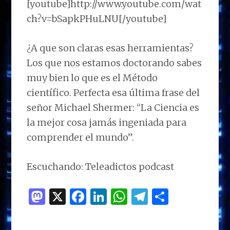
[youtube]http://www.youtube.com/wat
ch?v=bSapkPHuLNU[/youtube]
¿A que son claras esas herramientas?
Los que nos estamos doctorando sabes
muy bien lo que es el Método
científico. Perfecta esa última frase del
señor Michael Shermer: “La Ciencia es
la mejor cosa jamás ingeniada para
comprender el mundo”.
Escuchando: Teleadictos podcast
M
X
F
Li
W
T
C
as
a
n
h
el
o
to
ce
k
at
e
m