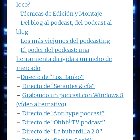
loco?
–
Técnicas de Edición y Montaje
–
Del blog al podcast, del podcast al
blog
–
Los más viejunos del podcasting
–
El poder del podcast: una
herramienta dirigida a un nicho de
mercado
–
Directo de “Los Danko”
–
Directo de “Serantes & cía”
–
Grabando un podcast con Windows 8
(vídeo alternativo)
–
Directo de “Antihype podcast”
–
Directo de “Ohhh! TV podcast”
–
Directo de “La buhardilla 2.0”