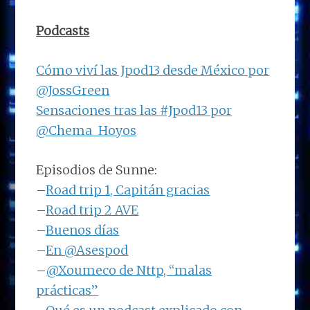
Podcasts
Cómo viví las Jpod13 desde México por
@JossGreen
Sensaciones tras las #Jpod13 por
@Chema_Hoyos
Episodios de Sunne:
–
Road trip 1, Capitán gracias
–
Road trip 2 AVE
–
Buenos días
–
En @Asespod
–
@Xoumeco de Nttp, “malas
prácticas”