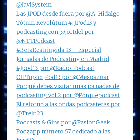
@JaviSystem
Las JPOD desde fuera por @A_Hidalgo
Tótum Revolútum 4: JPod13 y
podcasting con @Jortdel por
@NTTPodcast
#BetaRestringida 13 – Especial
Jornadas de Podcasting en Madrid
#Jpod13 por @Radio_Podcast
Off Topic: jPod13 por @Mespaznar
Porqué debes visitar unas jornadas de
podcasting vol.2 por @Porquepodcast
El retorno a las ondas podcasteras por
@Treki23
Podcasts & Gins por @PasionGeek
Podzapp número 57 dedicado a las