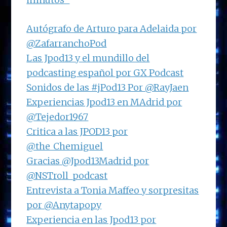
Autógrafo de Arturo para Adelaida por
@ZafarranchoPod
Las Jpod13 y el mundillo del
podcasting español por GX Podcast
Sonidos de las #jPod13 Por @RayJaen
Experiencias Jpod13 en MAdrid por
@Tejedor1967
Critica a las JPOD13 por
@the_Chemiguel
Gracias @Jpod13Madrid por
@NSTroll_podcast
Entrevista a Tonia Maffeo y sorpresitas
por @Anytapopy
Experiencia en las Jpod13 por