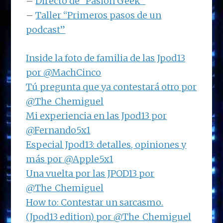
–
Directo de “Pasión Geek”
–
Taller “Primeros pasos de un
podcast”
Inside la foto de familia de las Jpod13
por @MachCinco
Tú pregunta que ya contestará otro por
@The_Chemiguel
Mi experiencia en las Jpod13 por
@Fernando5x1
Especial Jpod13: detalles, opiniones y
más por @Apple5x1
Una vuelta por las JPOD13 por
@The_Chemiguel
How to: Contestar un sarcasmo.
(Jpod13 edition) por @The_Chemiguel