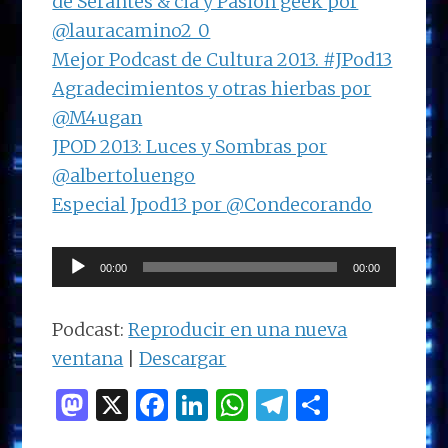
de Serantes & cia y Pasión geek por
@lauracamino2_0
Mejor Podcast de Cultura 2013. #JPod13
Agradecimientos y otras hierbas por
@M4ugan
JPOD 2013: Luces y Sombras por
@albertoluengo
Especial Jpod13 por @Condecorando
Reproductor
00:00
00:00
de
audio
Podcast:
Reproducir en una nueva
ventana
|
Descargar
M
X
F
Li
W
T
C
as
a
n
h
el
o