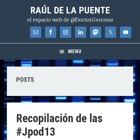
Saltar
Saltar
Saltar
RAÚL DE LA PUENTE
a
al
a
el espacio web de @DoctorGenoma
la
contenido
la
navegación
principal
barra
principal
lateral
principal
MENU
POSTS
Recopilación de las
#Jpod13