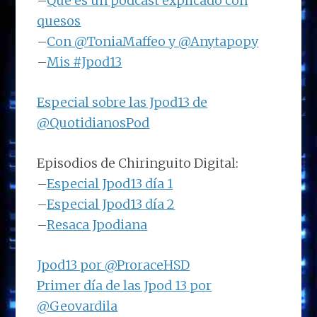
–
Qué es un podcast explicado con
quesos
–
Con @ToniaMaffeo y @Anytapopy
–
Mis #Jpod13
Especial sobre las Jpod13 de
@QuotidianosPod
Episodios de Chiringuito Digital:
–
Especial Jpod13 día 1
–
Especial Jpod13 día 2
–
Resaca Jpodiana
Jpod13 por @ProraceHSD
Primer día de las Jpod 13 por
@Geovardila