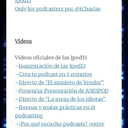
Jpod13
Only for podcasters por @iCharlas
Vídeos
Vídeos oficiales de las Jpod13
–
Inauguración de las Jpod13
–
Crea tu podcast en 5 minutos
–
Directo de “El amuleto de Yendor”
–
Ponencia: Presentación de ASESPOD
–
Directo de “La mesa de los idiotas”
–
Buenas y malas prácticas en el
podcasting
–
¿Por qué escucho podcasts? ¿estoy