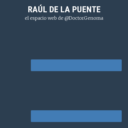
Saltar
Saltar
Saltar
RAÚL DE LA PUENTE
a
al
a
el espacio web de @DoctorGenoma
la
contenido
la
navegación
principal
barra
principal
lateral
principal