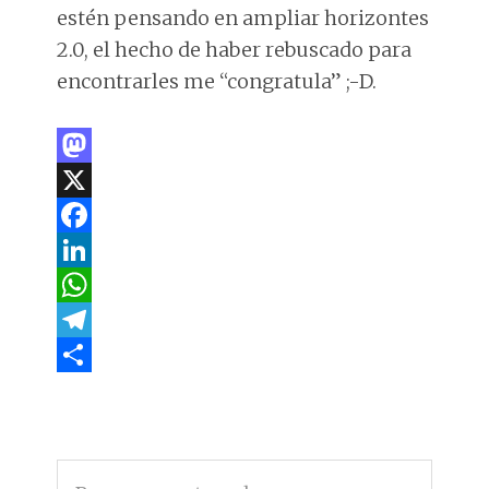
estén pensando en ampliar horizontes
2.0, el hecho de haber rebuscado para
encontrarles me “congratula” ;-D.
M
a
X
s
F
t
a
L
o
c
i
W
d
e
n
h
T
o
b
k
a
e
C
n
o
e
t
l
o
BARRA
o
d
s
e
m
Buscar
LATERAL