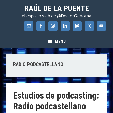
Saltar
Saltar
Saltar
RAÚL DE LA PUENTE
a
al
a
el espacio web de @DoctorGenoma
la
contenido
la
navegación
principal
barra
principal
lateral
principal
MENU
RADIO PODCASTELLANO
Estudios de podcasting:
Radio podcastellano