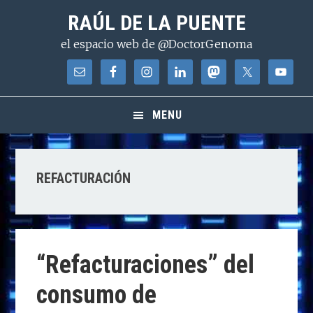
Saltar
Saltar
Saltar
RAÚL DE LA PUENTE
a
al
a
el espacio web de @DoctorGenoma
la
contenido
la
navegación
principal
barra
principal
lateral
principal
MENU
REFACTURACIÓN
“Refacturaciones” del
consumo de