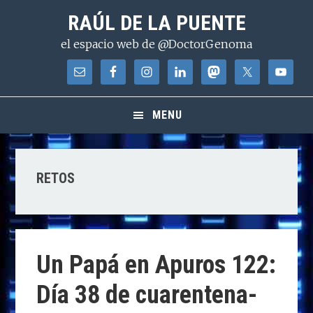
Saltar
Saltar
Saltar
RAÚL DE LA PUENTE
a
al
a
el espacio web de @DoctorGenoma
la
contenido
la
navegación
principal
barra
principal
lateral
principal
MENU
RETOS
Un Papá en Apuros 122:
Día 38 de cuarentena-