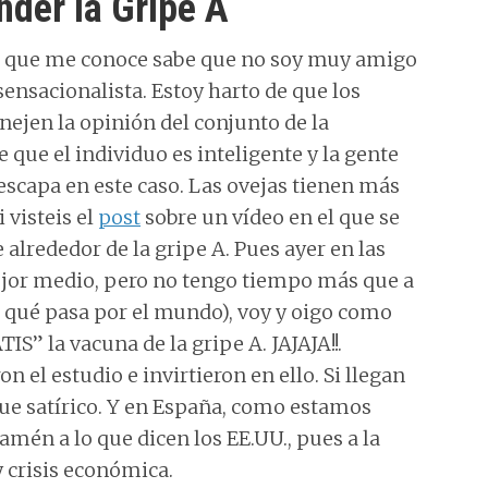
nder la Gripe A
te que me conoce sabe que no soy muy amigo
ensacionalista. Estoy harto de que los
anejen la opinión del conjunto de la
 que el individuo es inteligente y la gente
escapa en este caso. Las ovejas tienen más
 visteis el
post
sobre un vídeo en el que se
 alrededor de la gripe A. Pues ayer en las
mejor medio, pero no tengo tiempo más que a
 qué pasa por el mundo), voy y oigo como
IS” la vacuna de la gripe A. JAJAJA!!.
n el estudio e invirtieron en ello. Si llegan
que satírico. Y en España, como estamos
mén a lo que dicen los EE.UU., pues a la
y crisis económica.