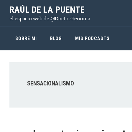
Saltar
Saltar
Saltar
RAÚL DE LA PUENTE
a
al
a
el espacio web de @DoctorGenoma
la
contenido
la
navegación
principal
barra
principal
lateral
SOBRE MÍ
BLOG
MIS PODCASTS
principal
SENSACIONALISMO