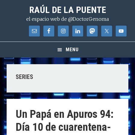
Saltar
Saltar
Saltar
RAÚL DE LA PUENTE
a
al
a
el espacio web de @DoctorGenoma
la
contenido
la
navegación
principal
barra
principal
lateral
principal
MENU
SERIES
Un Papá en Apuros 94:
Día 10 de cuarentena-