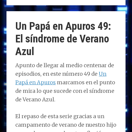
to
ce
k
at
e
m
d
b
e
s
g
p
o
o
dI
A
ra
ar
Un Papá en Apuros 49:
n
o
n
p
m
ti
El síndrome de Verano
k
p
r
Azul
Apunto de llegar al medio centenar de
episodios, en este número 49 de
Un
Papá en Apuros
marcamos en el punto
de mira lo que sucede con el síndrome
de Verano Azul.
El repaso de esta serie gracias a un
campamento de verano de nuestro hijo