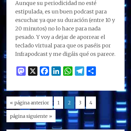
Aunque su periodicidad no esté
estipulada, es un buen podcast para
escuchar ya que su duración (entre 10 y
20 minutos) no lo hace para nada
pesado. Y voy a dejar de aporrear el
teclado virtual para que os paséis por
Infrapodcast y me digáis qué os parece.
M
X
F
Li
W
T
C
as
a
n
h
el
o
to
ce
k
at
e
m
d
b
e
s
g
p
Ir
Página
Página
Página
Página
«
página anterior
1
2
3
4
o
o
dI
A
ra
ar
a
n
o
n
p
m
ti
Ir
página siguiente »
la
a
k
p
r