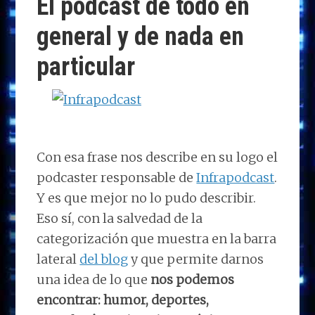
El podcast de todo en
n
o
n
p
m
ti
general y de nada en
k
p
r
particular
Con esa frase nos describe en su logo el
podcaster responsable de
Infrapodcast
.
Y es que mejor no lo pudo describir.
Eso sí, con la salvedad de la
categorización que muestra en la barra
lateral
del blog
y que permite darnos
una idea de lo que
nos podemos
encontrar: humor, deportes,