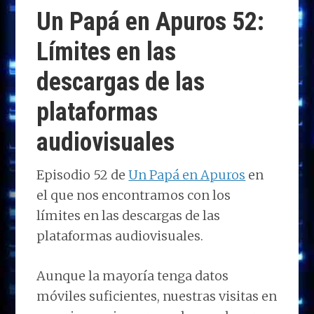
o
o
dI
A
ra
ar
Un Papá en Apuros 52:
n
o
n
p
m
ti
Límites en las
k
p
r
descargas de las
plataformas
audiovisuales
Episodio 52 de
Un Papá en Apuros
en
el que nos encontramos con los
límites en las descargas de las
plataformas audiovisuales.
Aunque la mayoría tenga datos
móviles suficientes, nuestras visitas en