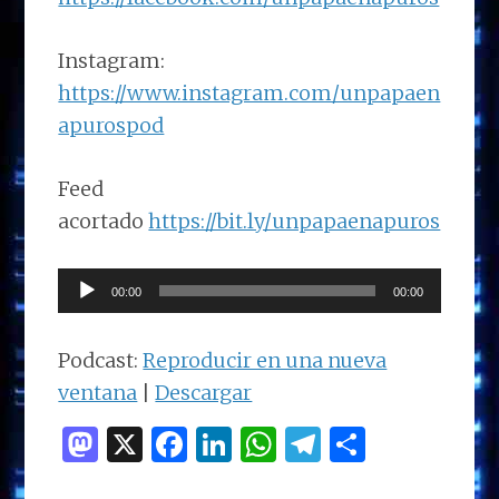
Instagram:
https://www.instagram.com/unpapaen
apurospod
Feed
acortado
https://bit.ly/unpapaenapuros
Reproductor
00:00
00:00
de
audio
Podcast:
Reproducir en una nueva
ventana
|
Descargar
M
X
F
Li
W
T
C
as
a
n
h
el
o