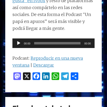
gusta” en iVoox
y resto de plataformas
así como compártelo en las redes
sociales. De esta forma el Podcast “Un
papá en apuros” será más visible y
podrá llegar a más gente.
Reproductor
00:00
00:00
de
audio
Podcast:
Reproducir en una nueva
ventana
|
Descargar
M
X
F
Li
W
T
C
as
a
n
h
el
o
to
ce
k
at
e
m
d
b
e
s
g
p
o
o
dI
A
ra
ar