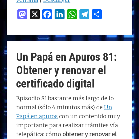
116:
M
X
F
Li
W
T
C
Día
as
a
n
h
el
o
32
to
ce
k
at
e
m
de
d
b
e
s
g
p
cuarentena-
Safari
o
o
dI
A
ra
ar
Un Papá en Apuros 81:
me
n
o
n
p
m
ti
Obtener y renovar el
ha
k
p
r
salvado
certificado digital
Episodio 81 bastante más largo de lo
normal (sólo 4 minutos más) de
Un
Papá en apuros
con un contenido muy
importante para realizar trámites vía
telepática: cómo
obtener y renovar el