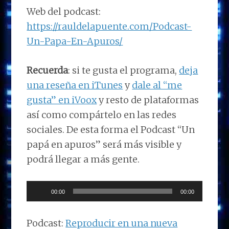
Web del podcast:
https://rauldelapuente.com/Podcast-
Un-Papa-En-Apuros/
Recuerda
: si te gusta el programa,
deja
una reseña en iTunes
y
dale al “me
gusta” en iVoox
y resto de plataformas
así como compártelo en las redes
sociales. De esta forma el Podcast “Un
papá en apuros” será más visible y
podrá llegar a más gente.
Reproductor
00:00
00:00
de
audio
Podcast:
Reproducir en una nueva