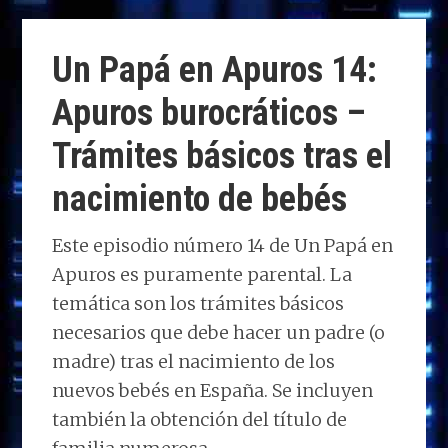
d
b
e
s
g
p
o
o
dI
A
ra
ar
Un Papá en Apuros 14:
n
o
n
p
m
ti
Apuros burocráticos –
k
p
r
Trámites básicos tras el
nacimiento de bebés
Este episodio número 14 de Un Papá en
Apuros es puramente parental. La
temática son los trámites básicos
necesarios que debe hacer un padre (o
madre) tras el nacimiento de los
nuevos bebés en España. Se incluyen
también la obtención del título de