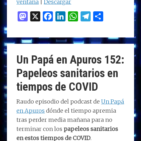
ventana
|
Descargar
M
X
F
Li
W
T
C
as
a
n
h
el
o
to
ce
k
at
e
m
d
b
e
s
g
p
o
o
dI
A
ra
ar
Un Papá en Apuros 152:
n
o
n
p
m
ti
Papeleos sanitarios en
k
p
r
tiempos de COVID
Raudo episodio del podcast de
Un Papá
en Apuros
dónde el tiempo apremia
tras perder media mañana para no
terminar con los
papeleos sanitarios
en estos tiempos de COVID
.