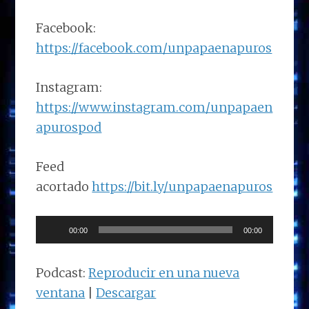
Facebook:
https://facebook.com/unpapaenapuros
Instagram:
https://www.instagram.com/unpapaen
apurospod
Feed
acortado
https://bit.ly/unpapaenapuros
Reproductor
00:00
00:00
de
audio
Podcast:
Reproducir en una nueva
ventana
|
Descargar