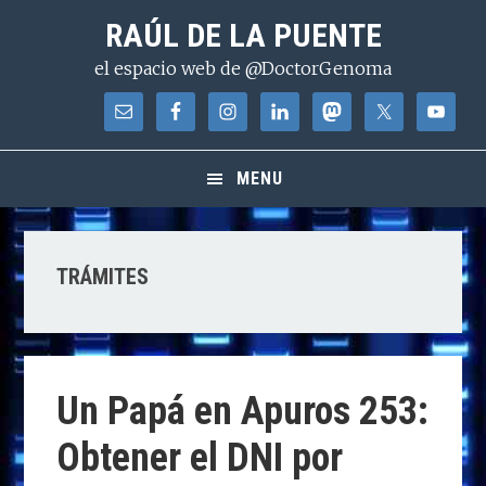
Saltar
Saltar
Saltar
RAÚL DE LA PUENTE
a
al
a
el espacio web de @DoctorGenoma
la
contenido
la
navegación
principal
barra
principal
lateral
principal
MENU
TRÁMITES
Un Papá en Apuros 253:
Obtener el DNI por