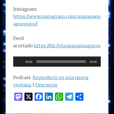
Instagram:
https://www.instagram.com/unpapaen
apurospod
Feed
acortado
https://bit.ly/unpapaenapuros
Reproductor
00:00
00:00
de
audio
Podcast:
Reproducir en una nueva
ventana
|
Descargar
M
X
F
Li
W
T
C
as
a
n
h
el
o
to
ce
k
at
e
m