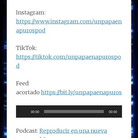
Instagram:
https://www.instagram.com/unpapaen
apurospod
TikTok:
https://tiktok.com/unpapaenapurospo
d
Feed
acortado
https://bit.ly/unpapaenapuros
Reproductor
00:00
00:00
de
audio
Podcast:
Reproducir en una nueva