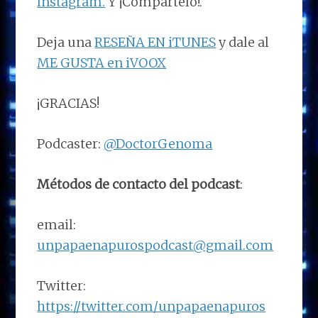
Instagram.
Y ¡Compártelo!.
Deja una
RESEÑA EN iTUNES
y dale al
ME GUSTA en iVOOX
¡GRACIAS!
Podcaster:
@DoctorGenoma
Métodos de contacto del podcast
:
email:
unpapaenapurospodcast@gmail.com
Twitter:
https://twitter.com/unpapaenapuros