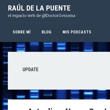
Saltar
Saltar
Saltar
RAÚL DE LA PUENTE
a
al
a
el espacio web de @DoctorGenoma
la
contenido
la
navegación
principal
barra
principal
lateral
SOBRE MÍ
BLOG
MIS PODCASTS
principal
UPDATE