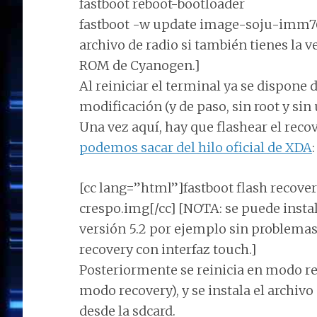
fastboot reboot-bootloader
fastboot -w update image-soju-imm76d.
archivo de radio si también tienes la 
ROM de Cyanogen.]
Al reiniciar el terminal ya se dispone d
modificación (y de paso, sin root y si
Una vez aquí, hay que flashear el rec
podemos sacar del hilo oficial de XDA
:
[cc lang=”html”]fastboot flash recove
crespo.img[/cc] [NOTA: se puede insta
versión 5.2 por ejemplo sin problemas.
recovery con interfaz touch.]
Posteriormente se reinicia en modo re
modo recovery), y se instala el archiv
desde la sdcard.