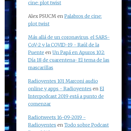
cine: plot twist
Alex PSUCM
en
Palabros de cine:
plot twist
Más allá de un coronavirus, el SARS-
CoV-2 y la COVID-19 - Raúl de la
Puente
en
Un Papá en Apuros 102:
Día 18 de cuarentena- El tema de las
mascarillas
Radioyentes 101 Marconi audio
online y apps - Radioyentes
en
El
Interpodcast 2019 está a punto de
comenzar
Radiotweets 16-09-2019 -
Radioyentes
en
Todo sobre Podcast