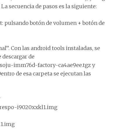
. La secuencia de pasos es la siguiente:
ot: pulsando botón de volumen + botón de
al”. Con las android tools instaladas, se
 descargar de
p/soju-imm76d-factory-ca4ae9ee.tgz y
ntro de esa carpeta se ejecutan las
r
-crespo-i9020xxkl1.img
i1.img