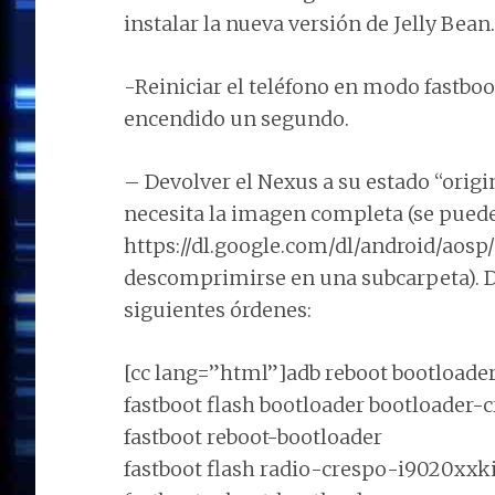
instalar la nueva versión de Jelly Bean
-Reiniciar el teléfono en modo fastbo
encendido un segundo.
– Devolver el Nexus a su estado “origin
necesita la imagen completa (se puede
https://dl.google.com/dl/android/aos
descomprimirse en una subcarpeta). De
siguientes órdenes:
[cc lang=”html”]adb reboot bootloade
fastboot flash bootloader bootloader
fastboot reboot-bootloader
fastboot flash radio-crespo-i9020xxk