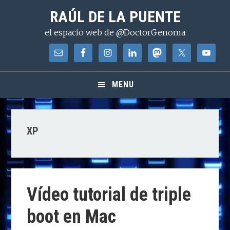
Saltar
Saltar
Saltar
RAÚL DE LA PUENTE
a
al
a
el espacio web de @DoctorGenoma
la
contenido
la
navegación
principal
barra
principal
lateral
principal
MENU
XP
Vídeo tutorial de triple
boot en Mac