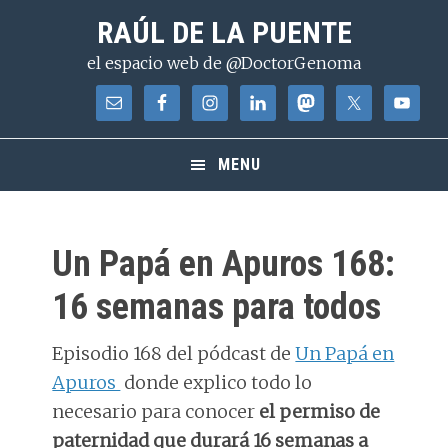
Saltar
Saltar
Saltar
RAÚL DE LA PUENTE
a
al
a
el espacio web de @DoctorGenoma
la
contenido
la
navegación
principal
barra
principal
lateral
principal
MENU
Un Papá en Apuros 168:
16 semanas para todos
Episodio 168 del pódcast de
Un Papá en
Apuros
donde explico todo lo
necesario para conocer
el permiso de
paternidad que durará 16 semanas a