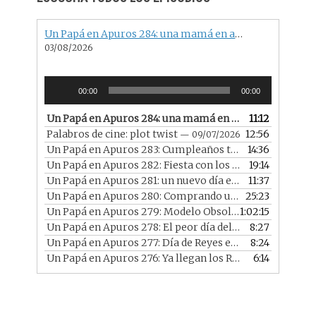
n
el
Un Papá en Apuros 284: una mamá en apuros con una familia más que especial
03/08/2026
Reproductor
00:00
00:00
de
audio
Un Papá en Apuros 284: una mamá en apuros con una familia más que especial
11:12
Palabros de cine: plot twist
12:56
— 09/07/2026
Un Papá en Apuros 283: Cumpleaños trimestral en 2026
14:36
Un Papá en Apuros 282: Fiesta con los chicos en casa
19:14
— 
Un Papá en Apuros 281: un nuevo día en un nuevo año
11:37
—
Un Papá en Apuros 280: Comprando un portátil reacondicionado
25:23
Un Papá en Apuros 279: Modelo Obsoleto con Diego
1:02:15
— 
Un Papá en Apuros 278: El peor día del año
8:27
— 07/01/2026
Un Papá en Apuros 277: Día de Reyes en 2026
8:24
— 06/01/2
Un Papá en Apuros 276: Ya llegan los Reyes
6:14
— 05/01/2026