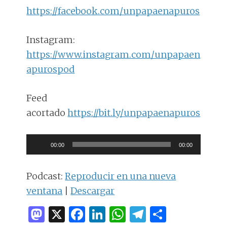
https://facebook.com/unpapaenapuros
Instagram:
https://www.instagram.com/unpapaen
apurospod
Feed
acortado
https://bit.ly/unpapaenapuros
Reproductor
00:00
00:00
de
audio
Podcast:
Reproducir en una nueva
ventana
|
Descargar
M
X
F
Li
W
T
C