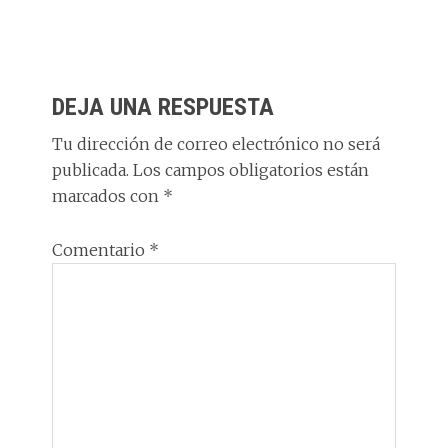
as
a
n
h
el
o
to
ce
k
at
e
m
d
b
e
s
g
p
INTERACCIONES
o
o
dI
A
ra
ar
DEJA UNA RESPUESTA
CON
n
o
n
p
m
ti
LOS
Tu dirección de correo electrónico no será
k
p
r
publicada.
Los campos obligatorios están
LECTORES
marcados con
*
Comentario
*