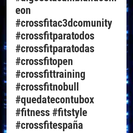
eon
#crossfitac3dcomunity
#crossfitparatodos
#crossfitparatodas
#crossfitopen
#crossfittraining
#crossfitnobull
#quedatecontubox
#fitness #fitstyle
#crossfitespaña