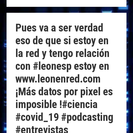
to
ce
k
at
e
m
d
b
e
s
g
p
o
o
dI
A
ra
ar
Pues va a ser verdad
n
o
n
p
m
ti
eso de que si estoy en
k
p
r
la red y tengo relación
con #leonesp estoy en
www.leonenred.com
¡Más datos por pixel es
imposible !#ciencia
#covid_19 #podcasting
#entrevistas