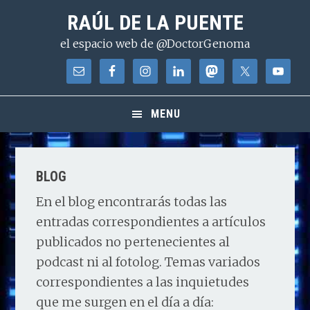
Saltar
Saltar
Saltar
RAÚL DE LA PUENTE
a
al
a
el espacio web de @DoctorGenoma
la
contenido
la
navegación
principal
barra
principal
lateral
principal
MENU
BLOG
En el blog encontrarás todas las
entradas correspondientes a artículos
publicados no pertenecientes al
podcast ni al fotolog. Temas variados
correspondientes a las inquietudes
que me surgen en el día a día: