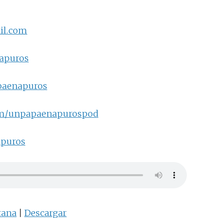
il.com
napuros
paenapuros
om/unpapaenapurospod
apuros
tana
|
Descargar