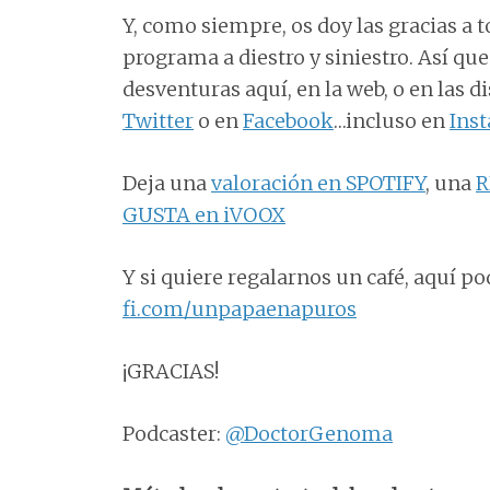
Y, como siempre, os doy las gracias a t
programa a diestro y siniestro. Así qu
desventuras aquí, en la web, o en las 
Twitter
o en
Facebook
…incluso en
Ins
Deja una
valoración en SPOTIFY
, una
R
GUSTA en iVOOX
Y si quiere regalarnos un café, aquí po
fi.com/unpapaenapuros
¡GRACIAS!
Podcaster:
@DoctorGenoma