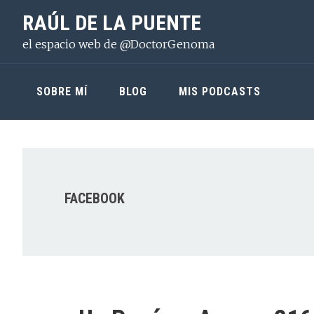
Saltar
Saltar
Saltar
RAÚL DE LA PUENTE
a
al
a
el espacio web de @DoctorGenoma
la
contenido
la
navegación
principal
barra
principal
lateral
SOBRE MÍ
BLOG
MIS PODCASTS
principal
FACEBOOK