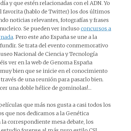
día y que estén relacionadas con el ADN. Yo
l favorita (hablo de Twitter) los dos últimos
o noticias relevantes, fotografías y frases
onucleico. Se pueden ver incluso
concursos a
rnada
. Pero este año España se une a la
difundir. Se trata del evento conmemorativo
Museo Nacional de Ciencia y Tecnología
déis ver en la web de Genoma España
muy bien que se inicie en el conocimiento
 través de una reunión para pasarlo bien.
acer una doble hélice de gominolas!…
películas que más nos gusta a casi todos los
los que nos dedicamos a la Genética
 la correspondiente mesa debate, los
estudio forense al más puro estilo CSI