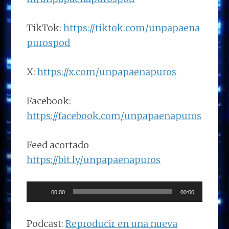
TikTok:
https://tiktok.com/unpapaena
purospod
X:
https://x.com/unpapaenapuros
Facebook:
https://facebook.com/unpapaenapuros
Feed acortado
https://bit.ly/unpapaenapuros
Reproductor
00:00
00:00
de
audio
Podcast:
Reproducir en una nueva