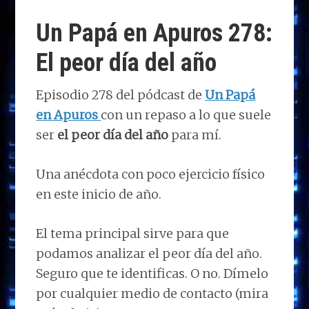
d
b
e
s
g
p
o
o
dI
A
ra
ar
Un Papá en Apuros 278:
n
o
n
p
m
ti
El peor día del año
k
p
r
Episodio 278 del pódcast de
Un Papá
en Apuros
con un repaso a lo que suele
ser
el peor día del año
para mí.
Una anécdota con poco ejercicio físico
en este inicio de año.
El tema principal sirve para que
podamos analizar el peor día del año.
Seguro que te identificas. O no. Dímelo
por cualquier medio de contacto (mira