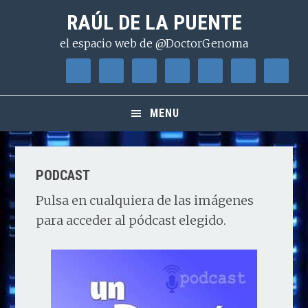
Saltar
Saltar
Saltar
RAÚL DE LA PUENTE
a
al
a
el espacio web de @DoctorGenoma
la
contenido
la
navegación
principal
barra
principal
lateral
principal
MENU
PODCAST
Pulsa en cualquiera de las imágenes
para acceder al pódcast elegido.