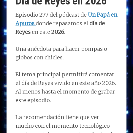
Día de Reyes en 2026
k
p
r
Episodio 277 del pódcast de
Un Papá en
Apuros
donde repasamos el
día de
Reyes
en este
2026
.
Una anécdota para hacer pompas o
globos con chicles.
El tema principal permitirá comentar
el día de Reyes vivido en este año 2026.
Al menos hasta el momento de grabar
este episodio.
La recomendación tiene que ver
mucho con el momento tecnológico