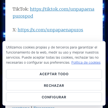
TikTok:
https://tiktok.com/unpapaena
purospod
X:
https://x.com/unpapaenapuros
Facebook:
Utilizamos cookies propias y de terceros para garantizar el
https://facebook.com/unpapaenapuros
funcionamiento de la web, medir su uso y mejorar nuestros
servicios. Puede aceptar todas las cookies, rechazar las no
necesarias o configurar sus preferencias.
Política de cookies
Feed acortado
https://bit.ly/unpapaenapuros
ACEPTAR TODO
Reproductor
RECHAZAR
00:00
00:00
de
CONFIGURAR
audio
Podcast:
Reproducir en una nueva