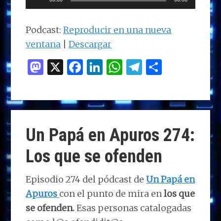
de
audio
Podcast:
Reproducir en una nueva
ventana
|
Descargar
M
X
F
Li
W
T
C
as
a
n
h
el
o
to
ce
k
at
e
m
d
b
e
s
g
p
o
o
dI
A
ra
ar
Un Papá en Apuros 274:
n
o
n
p
m
ti
Los que se ofenden
k
p
r
Episodio 274 del pódcast de
Un Papá en
Apuros
con el punto de mira en
los que
se ofenden.
Esas personas catalogadas