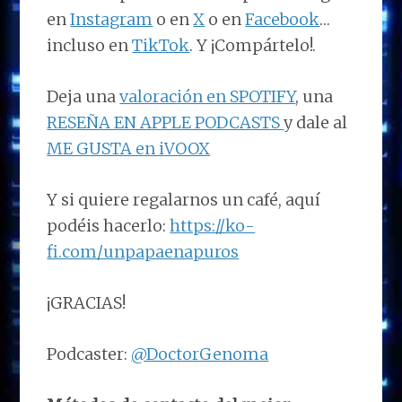
en
Instagram
o en
X
o en
Facebook
…
incluso en
TikTok
. Y ¡Compártelo!.
Deja una
valoración en SPOTIFY
, una
RESEÑA EN APPLE PODCASTS
y dale al
ME GUSTA en iVOOX
Y si quiere regalarnos un café, aquí
podéis hacerlo:
https://ko-
fi.com/unpapaenapuros
¡GRACIAS!
Podcaster:
@DoctorGenoma