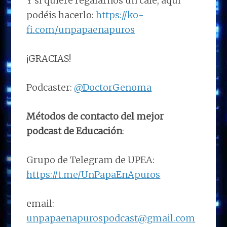
Y si quiere regalarnos un café, aquí
podéis hacerlo:
https://ko-
fi.com/unpapaenapuros
¡GRACIAS!
Podcaster:
@DoctorGenoma
Métodos de contacto del mejor
podcast de Educación
:
Grupo de Telegram de UPEA:
https://t.me/UnPapaEnApuros
email:
unpapaenapurospodcast@gmail.com