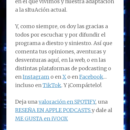
en el que vivimos y nuestra adaptación
a la sItuAción actual.
Y, como siempre, os doy las gracias a
todos por escuchar y por difundir el
programa a diestro y siniestro. Así que
comenta tus opiniones, aventuras y
desventuras aquí, en la web, o en las
distintas plataformas de podcasting o
en
Instagram
o en
X
o en
Facebook
…
incluso en
TikTok
. Y ¡Compártelo!.
Deja una
valoración en SPOTIFY
, una
RESEÑA EN APPLE PODCASTS
y dale al
ME GUSTA en iVOOX