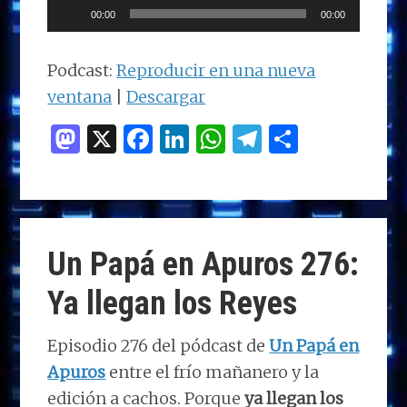
Reproductor
00:00
00:00
de
audio
Podcast:
Reproducir en una nueva
ventana
|
Descargar
M
X
F
Li
W
T
C
as
a
n
h
el
o
to
ce
k
at
e
m
d
b
e
s
g
p
o
o
dI
A
ra
ar
Un Papá en Apuros 276:
n
o
n
p
m
ti
Ya llegan los Reyes
k
p
r
Episodio 276 del pódcast de
Un Papá en
Apuros
entre el frío mañanero y la
edición a cachos. Porque
ya llegan los