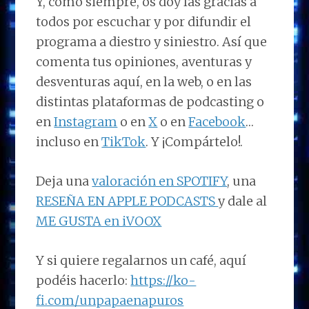
Y, como siempre, os doy las gracias a
todos por escuchar y por difundir el
programa a diestro y siniestro. Así que
comenta tus opiniones, aventuras y
desventuras aquí, en la web, o en las
distintas plataformas de podcasting o
en
Instagram
o en
X
o en
Facebook
…
incluso en
TikTok
. Y ¡Compártelo!.
Deja una
valoración en SPOTIFY
, una
RESEÑA EN APPLE PODCASTS
y dale al
ME GUSTA en iVOOX
Y si quiere regalarnos un café, aquí
podéis hacerlo:
https://ko-
fi.com/unpapaenapuros