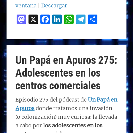
ventana
|
Descargar
M
X
F
Li
W
T
C
as
a
n
h
el
o
to
ce
k
at
e
m
d
b
e
s
g
p
o
o
dI
A
ra
ar
Un Papá en Apuros 275:
n
o
n
p
m
ti
Adolescentes en los
k
p
r
centros comerciales
Episodio 275 del pódcast de
Un Papá en
Apuros
donde tratamos una invasión
(o colonización) muy curiosa: la llevada
a cabo por
los adolescentes en los