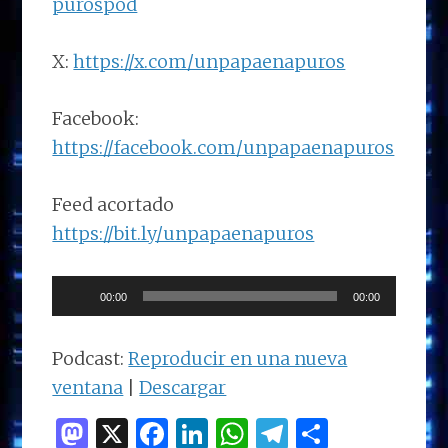
purospod
X:
https://x.com/unpapaenapuros
Facebook:
https://facebook.com/unpapaenapuros
Feed acortado
https://bit.ly/unpapaenapuros
Reproductor
00:00
00:00
de
audio
Podcast:
Reproducir en una nueva
ventana
|
Descargar
M
X
F
Li
W
T
C