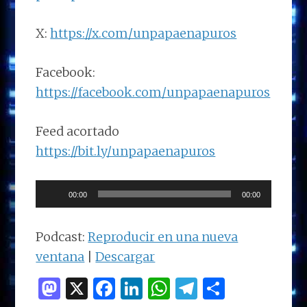
X:
https://x.com/unpapaenapuros
Facebook:
https://facebook.com/unpapaenapuros
Feed acortado
https://bit.ly/unpapaenapuros
Reproductor
00:00
00:00
de
audio
Podcast:
Reproducir en una nueva
ventana
|
Descargar
M
X
F
Li
W
T
C