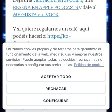
Deja una
valoración en SPOTIFY
, una
RESEÑA EN APPLE PODCASTS
y dale al
ME GUSTA en iVOOX
Y si quiere regalarnos un café, aquí
podéis hacerlo:
https://ko-
fi.com/unpapaenapuros
Utilizamos cookies propias y de terceros para garantizar el
funcionamiento de la web, medir su uso y mejorar nuestros
¡GRACIAS!
servicios. Puede aceptar todas las cookies, rechazar las no
necesarias o configurar sus preferencias.
Política de cookies
Podcaster:
@DoctorGenoma
ACEPTAR TODO
Métodos de contacto del mejor
RECHAZAR
podcast de Educación
:
CONFIGURAR
Grupo de Telegram de UPEA: