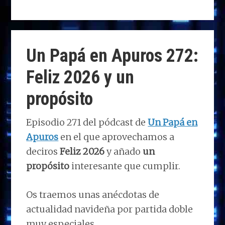
as
a
n
h
el
o
to
ce
k
at
e
m
d
b
e
s
g
p
o
o
dI
A
ra
ar
Un Papá en Apuros 272:
n
o
n
p
m
ti
Feliz 2026 y un
k
p
r
propósito
Episodio 271 del pódcast de
Un Papá en
Apuros
en el que aprovechamos a
deciros
Feliz 2026
y añado
un
propósito
interesante que cumplir.
Os traemos unas anécdotas de
actualidad navideña por partida doble
muy especiales.