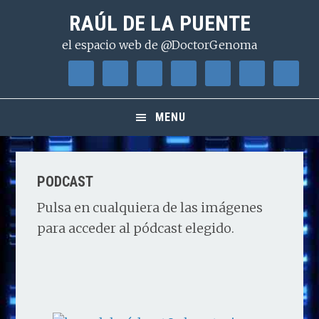
Saltar
Saltar
Saltar
RAÚL DE LA PUENTE
a
al
a
el espacio web de @DoctorGenoma
la
contenido
la
navegación
principal
barra
principal
lateral
principal
MENU
PODCAST
Pulsa en cualquiera de las imágenes
para acceder al pódcast elegido.