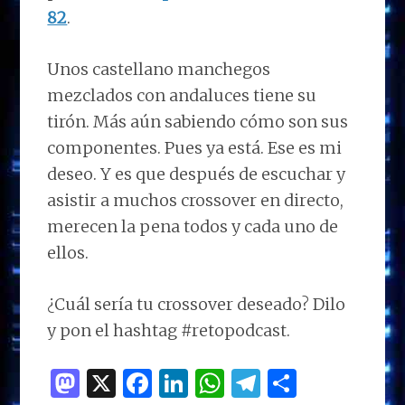
82
.
Unos castellano manchegos
mezclados con andaluces tiene su
tirón. Más aún sabiendo cómo son sus
componentes. Pues ya está. Ese es mi
deseo. Y es que después de escuchar y
asistir a muchos crossover en directo,
merecen la pena todos y cada uno de
ellos.
¿Cuál sería tu crossover deseado? Dilo
y pon el hashtag #retopodcast.
M
X
F
Li
W
T
C