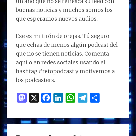
un año que no se refresca su feed con
buenas noticias y muchos somos los
que esperamos nuevos audios.
Ese es mi tirón de orejas. Tú seguro
que echas de menos algún podcast del
que no se tienen noticias. Comenta
aquí o en redes sociales usando el
hashtag #retopodcast y motivemos a
los podcasters.
M
X
F
Li
W
T
C
as
a
n
h
el
o
to
ce
k
at
e
m
d
b
e
s
g
p