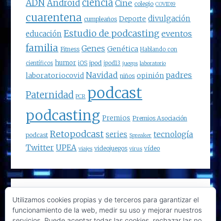
ciencia
ADN
Android
Cine
colegio
COVID19
cuarentena
divulgación
Deporte
cumpleaños
Estudio de podcasting
eventos
educación
familia
Genes
Genética
Fitness
Hablando con
humor
jpod
iOS
científicos
jpod13
juegos
laboratorio
Navidad
padres
laboratoriocovid
opinión
niños
podcast
Paternidad
PCR
podcasting
Premios
Premios Asociación
Retopodcast
series
tecnología
podcast
Spreaker
Twitter
UPEA
videojuegos
vídeo
viajes
virus
Buscar
Utilizamos cookies propias y de terceros para garantizar el
funcionamiento de la web, medir su uso y mejorar nuestros
en
servicios. Puede aceptar todas las cookies, rechazar las no