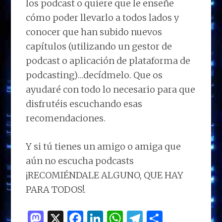
los podcast o quiere que le enseñe
cómo poder llevarlo a todos lados y
conocer que han subido nuevos
capítulos (utilizando un gestor de
podcast o aplicación de plataforma de
podcasting)…decídmelo. Que os
ayudaré con todo lo necesario para que
disfrutéis escuchando esas
recomendaciones.
Y si tú tienes un amigo o amiga que
aún no escucha podcasts
¡RECOMIÉNDALE ALGUNO, QUE HAY
PARA TODOS!.
M
X
F
Li
W
T
C