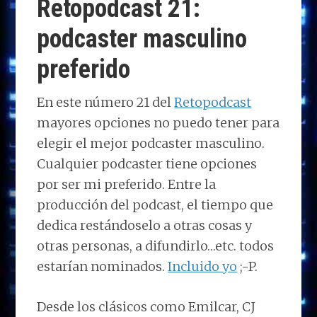
o
o
dI
A
ra
ar
Retopodcast 21:
n
o
n
p
m
ti
podcaster masculino
k
p
r
preferido
En este número 21 del
Retopodcast
mayores opciones no puedo tener para
elegir el mejor podcaster masculino.
Cualquier podcaster tiene opciones
por ser mi preferido. Entre la
producción del podcast, el tiempo que
dedica restándoselo a otras cosas y
otras personas, a difundirlo…etc. todos
estarían nominados.
Incluido yo
;-P.
Desde los clásicos como Emilcar, CJ