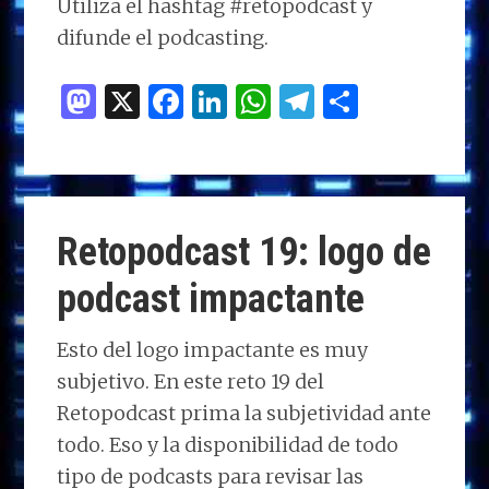
Utiliza el hashtag #retopodcast y
difunde el podcasting.
M
X
F
Li
W
T
C
as
a
n
h
el
o
to
ce
k
at
e
m
d
b
e
s
g
p
o
o
dI
A
ra
ar
Retopodcast 19: logo de
n
o
n
p
m
ti
podcast impactante
k
p
r
Esto del logo impactante es muy
subjetivo. En este reto 19 del
Retopodcast prima la subjetividad ante
todo. Eso y la disponibilidad de todo
tipo de podcasts para revisar las