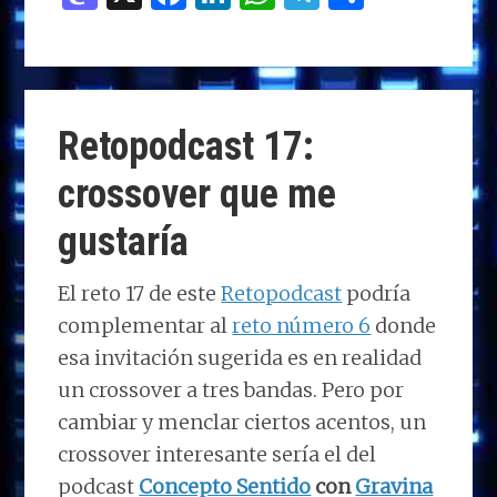
as
a
n
h
el
o
to
ce
k
at
e
m
d
b
e
s
g
p
o
o
dI
A
ra
ar
Retopodcast 17:
n
o
n
p
m
ti
crossover que me
k
p
r
gustaría
El reto 17 de este
Retopodcast
podría
complementar al
reto número 6
donde
esa invitación sugerida es en realidad
un crossover a tres bandas. Pero por
cambiar y menclar ciertos acentos, un
crossover interesante sería el del
podcast
Concepto Sentido
con
Gravina