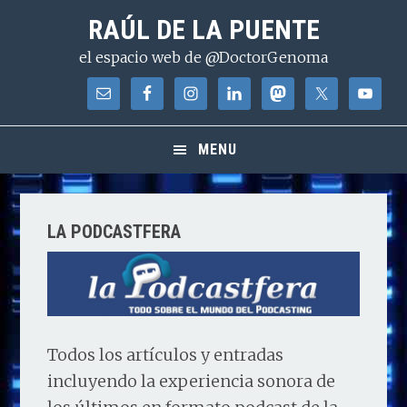
Saltar
Saltar
Saltar
RAÚL DE LA PUENTE
a
al
a
el espacio web de @DoctorGenoma
la
contenido
la
navegación
principal
barra
principal
lateral
principal
MENU
LA PODCASTFERA
Todos los artículos y entradas
incluyendo la experiencia sonora de