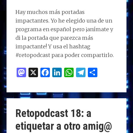
Hay muchos más portadas
impactantes. Yo he elegido una de un
programa en español pero ¡anímate y
di la portada que parezca más
impactante! Y usa el hashtag
#retopodcast para poder compartirlo.
M
X
F
Li
W
T
C
as
a
n
h
el
o
to
ce
k
at
e
m
d
b
e
s
g
p
o
o
dI
A
ra
ar
Retopodcast 18: a
n
o
n
p
m
ti
etiquetar a otro amig@
k
p
r