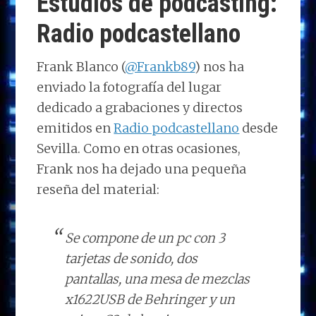
Estudios de podcasting:
n
o
n
p
m
ti
Radio podcastellano
k
p
r
Frank Blanco (
@Frankb89
) nos ha
enviado la fotografía del lugar
dedicado a grabaciones y directos
emitidos en
Radio podcastellano
desde
Sevilla. Como en otras ocasiones,
Frank nos ha dejado una pequeña
reseña del material:
Se compone de un pc con 3
tarjetas de sonido, dos
pantallas, una mesa de mezclas
x1622USB de Behringer y un