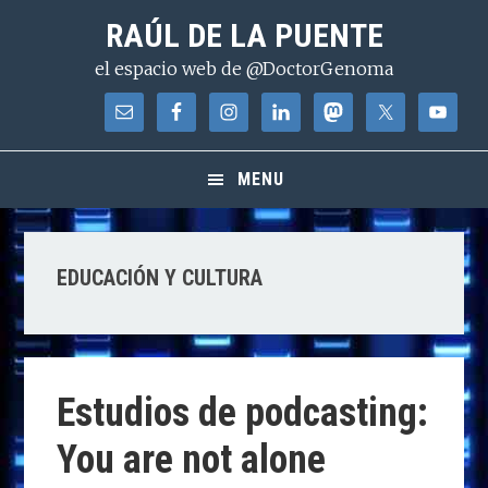
Saltar
Saltar
Saltar
RAÚL DE LA PUENTE
a
al
a
el espacio web de @DoctorGenoma
la
contenido
la
navegación
principal
barra
principal
lateral
principal
MENU
EDUCACIÓN Y CULTURA
Estudios de podcasting:
You are not alone