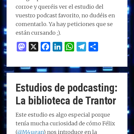
corroe y queréis ver el estudio del
vuestro podcast favorito, no dudéis en
comentarlo. Ya hay peticiones que se
están cursando ;).
M
X
F
Li
W
T
C
as
a
n
h
el
o
to
ce
k
at
e
m
d
b
e
s
g
p
o
o
dI
A
ra
ar
Estudios de podcasting:
n
o
n
p
m
ti
La biblioteca de Trantor
k
p
r
Este estudio es algo especial porque
tenía mucha curiosidad de cómo Félix
(
@M4ugan
) nos introduce en la