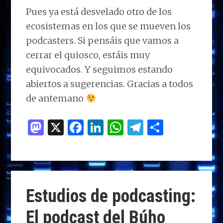
Pues ya está desvelado otro de los
ecosistemas en los que se mueven los
podcasters. Si pensáis que vamos a
cerrar el quiosco, estáis muy
equivocados. Y seguimos estando
abiertos a sugerencias. Gracias a todos
de antemano
M
X
F
Li
W
T
C
as
a
n
h
el
o
to
ce
k
at
e
m
d
b
e
s
g
p
o
o
dI
A
ra
ar
Estudios de podcasting:
n
o
n
p
m
ti
El podcast del Búho
k
p
r