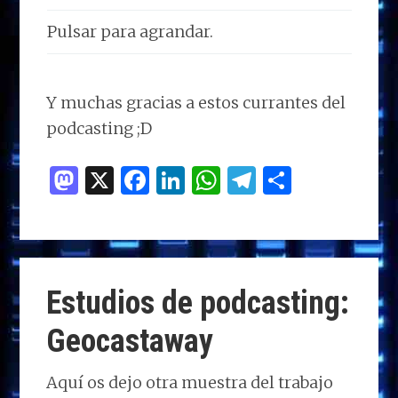
Pulsar para agrandar.
Y muchas gracias a estos currantes del
podcasting ;D
M
X
F
Li
W
T
C
as
a
n
h
el
o
to
ce
k
at
e
m
d
b
e
s
g
p
o
o
dI
A
ra
ar
Estudios de podcasting:
n
o
n
p
m
ti
Geocastaway
k
p
r
Aquí os dejo otra muestra del trabajo