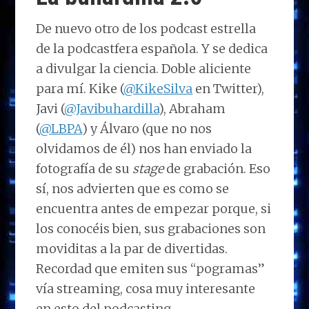
k
p
r
De nuevo otro de los podcast estrella
de la podcastfera española. Y se dedica
a divulgar la ciencia. Doble aliciente
para mí. Kike (
@KikeSilva
en Twitter),
Javi (
@Javibuhardilla
), Abraham
(
@LBPA
) y Álvaro (que no nos
olvidamos de él) nos han enviado la
fotografía de su
stage
de grabación. Eso
sí, nos advierten que es como se
encuentra antes de empezar porque, si
los conocéis bien, sus grabaciones son
moviditas a la par de divertidas.
Recordad que emiten sus “pogramas”
vía streaming, cosa muy interesante
en esto del podcasting.