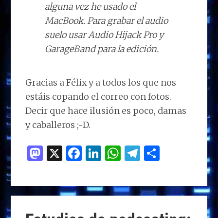
alguna vez he usado el
MacBook. Para grabar el audio
suelo usar Audio Hijack Pro y
GarageBand para la edición.
Gracias a Félix y a todos los que nos
estáis copando el correo con fotos.
Decir que hace ilusión es poco, damas
y caballeros ;-D.
M
X
F
Li
W
T
C
as
a
n
h
el
o
to
ce
k
at
e
m
d
b
e
s
g
p
o
o
dI
A
ra
ar