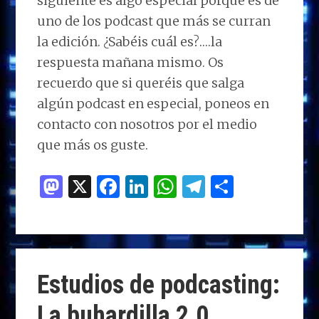
siguiente es algo especial porque es de
uno de los podcast que más se curran
la edición. ¿Sabéis cuál es?….la
respuesta mañana mismo. Os
recuerdo que si queréis que salga
algún podcast en especial, poneos en
contacto con nosotros por el medio
que más os guste.
M
X
F
Li
W
T
C
as
a
n
h
el
o
to
ce
k
at
e
m
d
b
e
s
g
p
o
o
dI
A
ra
ar
Estudios de podcasting:
n
o
n
p
m
ti
La buhardilla 2.0