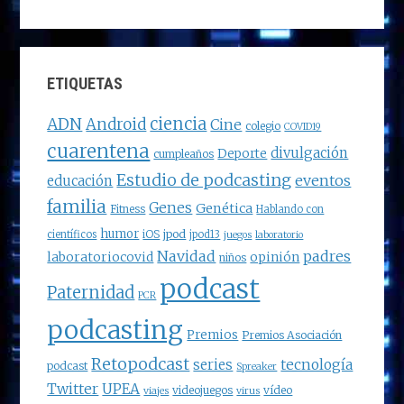
ETIQUETAS
ciencia
ADN
Android
Cine
colegio
COVID19
cuarentena
divulgación
Deporte
cumpleaños
Estudio de podcasting
eventos
educación
familia
Genes
Genética
Fitness
Hablando con
humor
jpod
iOS
científicos
jpod13
juegos
laboratorio
Navidad
padres
laboratoriocovid
opinión
niños
podcast
Paternidad
PCR
podcasting
Premios
Premios Asociación
Retopodcast
series
tecnología
podcast
Spreaker
Twitter
UPEA
videojuegos
vídeo
viajes
virus