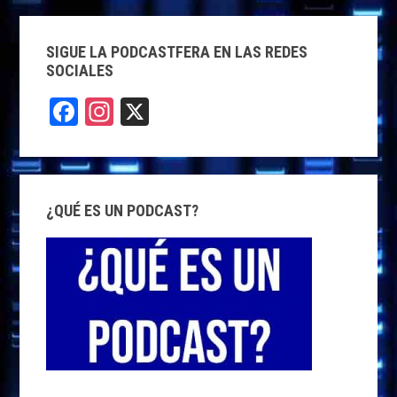
SIGUE LA PODCASTFERA EN LAS REDES
SOCIALES
F
In
X
a
st
ce
a
b
g
¿QUÉ ES UN PODCAST?
o
ra
o
m
k